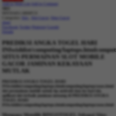
Add to Wish List
Add to Compare
SKU
90NX04S1-M00FC0
Categories:
Slot
,
Slot Gacor
,
Situs Gacor
share
Facebook
Twitter
Pinterest
Google
Details
PREDIKSI ANGKA TOGEL HARI
INIwishlist/computing/laptops.htmlcomput
SITUS PERMAINAN SLOT MOBILE
GACOR JAMINAN KEKAYAAN
MUTLAK
PREDIKSI ANGKA TOGEL HARI
INIwishlist/computing/laptops.htmlcomputing/laptops/asus.html
slot permainan mobile untuk hp android dan ios hari ini,
aplikasi slot terbaik jaminan menang di PREDIKSI ANGKA
TOGEL HARI
INIwishlist/computing/laptops.htmlcomputing/laptops/asus.html
Mengapa Memilih BINGOTOGEL Sebagai Situs