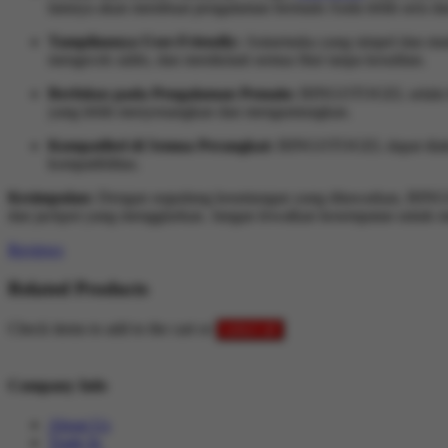
lainnya akan membuat pengalaman bermain Anda lebih seru d
Tampilannya User-Friendly:
Antarmuka yang simpel dan mud
mengecek saldo, dan menikmati semua fitur tanpa kesulitan.
Berfokus pada Pengalaman Pemain:
BINGOTOGEL selalu ber
yang lebih menyenangkan dan menguntungkan.
Kompatibel di Semua Perangkat:
BINGOTOGEL dapat diakses 
kompatibilitas.
Kesimpulan:
Dengan segudang keuntungan yang ditawarkan, BINGOTO
dan jackpot yang menggiurkan. Jangan lewatkan kesempatan untuk m
Reviews
Related Products
Check items to add to the cart or
select all
Company Info
About Us
Trade In