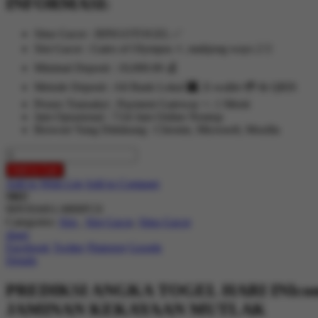
INFORMASI:
Situs Gacor : BINGOTOGEL ✅
Slot Gacor : Gates of Olympus ⚡, mahjong ways 2 🀄
Minimal Deposit : 10,000.00 💰
Metode Deposit : All Bank Lokal 🏧, E-wallet 💳 & QRIS
Proses Transaksi : Payment Gateway +- 1 Menit
Jam Oprasional : 7/24 Jam Online Nontop
Browser Yang Didukung : Chrome, Microsoft, Mozilla
Add to Cart
Add to Wish List
Add to Compare
SKU
90NX04S1-M00FC0
Categories:
Slot
,
Slot Gacor
,
Situs Gacor
share
Facebook
Twitter
Pinterest
Google
Details
PREDIKSI ANGKA TOGEL HARI INIcomp
JAMINAN KEKAYAAN MUTLAK