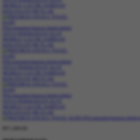
RP 1,000.00