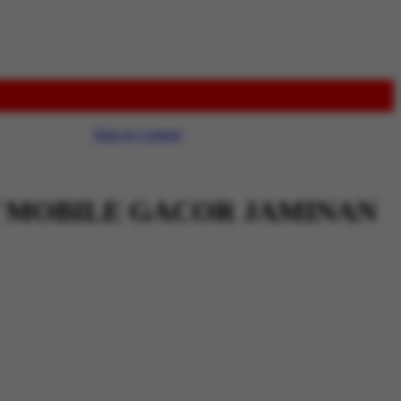
NLINE
Skip to Content
SLOT MOBILE GACOR JAMINAN