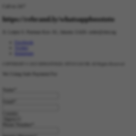
Call us 24/7
https://rebrand.ly/whatsappbosstoto
Jl. Letjen S. Parman Kav. 81, Jakarta 11420.
order@slot.ng
Facebook
Twitter
Instagram
COPYRIGHT © 2025 BINGOTOGEL SITUS GACOR. All Rights Reserved
We Using Safe Payment For
Name
*
Email
*
Country
Phone Number
*