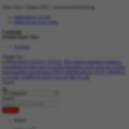
Situs Gacor Terbaru 2025 :
corporatesales@slot.ng
hidden
Store Locator
hidden
Track Your Order
Language
Default Store View
Android
Toggle Nav
Search
Search
Search
hidden