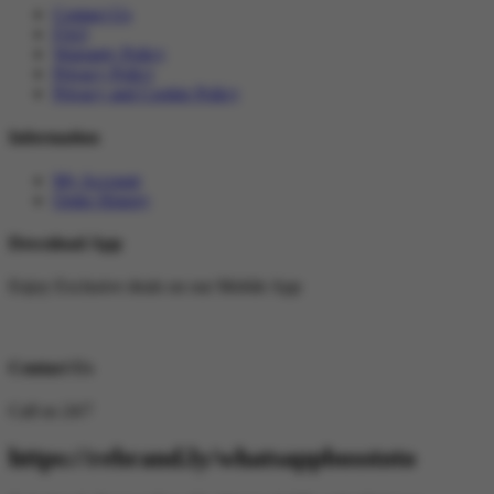
Contact Us
FAQ
Warranty Policy
Privacy Policy
Privacy and Cookie Policy
Information
My Account
Order History
Download App
Enjoy Exclusive deals on our Mobile App
Contact Us
Call us 24/7
https://rebrand.ly/whatsappbosstoto