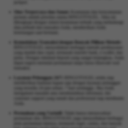
jackpot.
Situs Terpercaya dan Aman:
Keamanan dan kenyamanan
pemain adalah prioritas utama BINGOTOGEL. Situs ini
dilengkapi dengan sistem keamanan terbaik yang melindungi
data pribadi dan transaksi Anda, memberikan Anda
ketenangan saat bermain.
Kemudahan Transaksi dengan Banyak Pilihan Metode:
BINGOTOGEL menyediakan berbagai metode pembayaran
yang mudah dan cepat, termasuk transfer bank, e-wallet, dan
pulsa. Dengan minimal deposit yang sangat terjangkau, Anda
dapat segera memulai permainan tanpa harus khawatir soal
transaksi.
Layanan Pelanggan 24/7:
BINGOTOGEL selalu siap
memberikan bantuan kapan saja dengan layanan pelanggan
yang tersedia 24 jam sehari, 7 hari seminggu. Jika Anda
mengalami masalah atau membutuhkan informasi, tim
customer support yang ramah dan profesional siap membantu
Anda.
Permainan yang Variatif:
Tidak hanya menawarkan
permainan slot, BINGOTOGEL juga menyediakan berbagai
jenis permainan lainnya, termasuk togel, casino, dan banyak