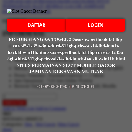
RP 1,000.00
DAFTAR
LOGIN
INFORMASI:
PREDIKSI ANGKA TOGEL 2Dasus-expertbook-b3-flip-
core-i5-1235u-8gb-ddr4-512gb-pcie-ssd-14-fhd-touch-
Situs Gacor : BINGOTOGEL ✅
Slot Gacor : Gates of Olympus ⚡, mahjong ways 2 🀄
backlit-win11h.htmlasus-expertbook-b3-flip-core-i5-1235u-
8gb-ddr4-512gb-pcie-ssd-14-fhd-touch-backlit-win11h.html
Minimal Deposit : 10,000.00 💰
SITUS PERMAINAN SLOT MOBILE GACOR
Metode Deposit : All Bank Lokal 🏧, E-wallet 💳 & QRIS
JAMINAN KEKAYAAN MUTLAK
Proses Transaksi : Payment Gateway +- 1 Menit
Jam Oprasional : 7/24 Jam Online Nontop
Browser Yang Didukung : Chrome, Microsoft, Mozilla
© COPYRIGHT 2025
|
BINGOTOGEL
Add to Cart
Add to Wish List
Add to Compare
SKU
90NX04S1-M00FC0
Categories:
Slot
,
Slot Gacor
,
Situs Gacor
share