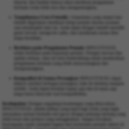
deposit, dan hadiah lainnya akan membuat pengalaman
bermain Anda lebih seru dan menguntungkan.
Tampilannya User-Friendly:
Antarmuka yang simpel dan
mudah digunakan membuat setiap pemain merasa nyaman
saat menjelajahi situs ini. Anda dapat dengan mudah memilih
game favorit, mengecek saldo, dan menikmati semua fitur
tanpa kesulitan.
Berfokus pada Pengalaman Pemain:
BINGOTOGEL
selalu berfokus pada kepuasan pemain. Dengan inovasi dan
update terbaru, situs ini terus berkembang untuk memberikan
pengalaman bermain yang lebih menyenangkan dan
menguntungkan.
Kompatibel di Semua Perangkat:
BINGOTOGEL dapat
diakses melalui berbagai perangkat, baik itu desktop maupun
mobile. Anda dapat bermain kapan saja dan di mana saja
tanpa harus khawatir soal kompatibilitas.
Kesimpulan:
Dengan segudang keuntungan yang ditawarkan,
BINGOTOGEL adalah pilihan yang tepat bagi Anda yang ingin
merasakan sensasi bermain slot gacor dengan peluang menang yang
lebih besar dan jackpot yang menggiurkan. Jangan lewatkan
kesempatan untuk menjadi bagian dari komunitas pemain sukses di