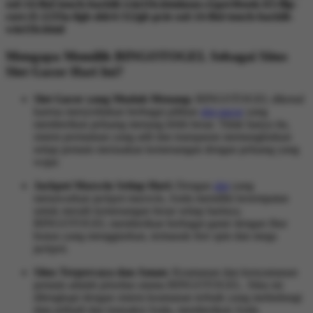
ssd-14-fhd-touch-backlit-win11h.htmlasus-expertbook-b3-flip-
core-i5-1235u-8gb-ddr4-512gb-pcie-ssd-14-fhd-touch-backlit-
win11h.html
Mengapa Memilih BINGOTOGEL Sebagai Situs
Slot Gacor Hari Ini?
Slot Gacor yang Mudah Menang:
BINGOTOGEL dikenal
karena menyediakan berbagai pilihan
slot gacor
yang
memberikan peluang menang lebih besar. Tidak hanya itu,
sistem permainan yang adil dan transparan memungkinkan
setiap pemain merasakan kemenangan dengan peluang yang
wajar.
Jackpot Maxwin Setiap Hari:
Dengan
slot
yang
menawarkan jackpot maxwin, Anda memiliki kesempatan
untuk meraih kemenangan besar setiap harinya.
BINGOTOGEL memberikan berbagai game dengan fitur
bonus yang menggiurkan, termasuk free spin dan mega
jackpot.
Situs Terpercaya dan Aman:
Keamanan dan kenyamanan
pemain adalah prioritas utama BINGOTOGEL. Situs ini
dilengkapi dengan sistem keamanan terbaik yang melindungi
data pribadi dan transaksi Anda, memberikan Anda