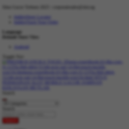
Situs Gacor Terbaru 2025 :
corporatesales@slot.ng
hidden
Store Locator
hidden
Track Your Order
Language
Default Store View
Android
Toggle Nav
Search
Search
Search