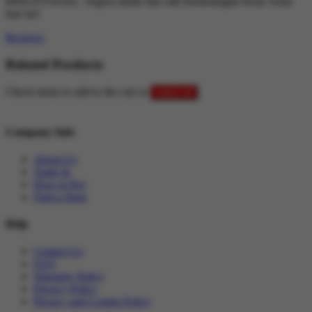
BINGOTOGEL. Segera daftar dan raih kemenangan besar Anda
hari ini!
Reviews
Related Products
Check items to add to the cart or
select all
Company Info
About Us
Trade In
How to Pay
Find a Store
Help
Contact Us
FAQ
Warranty Policy
Privacy Policy
Privacy and Cookie Policy