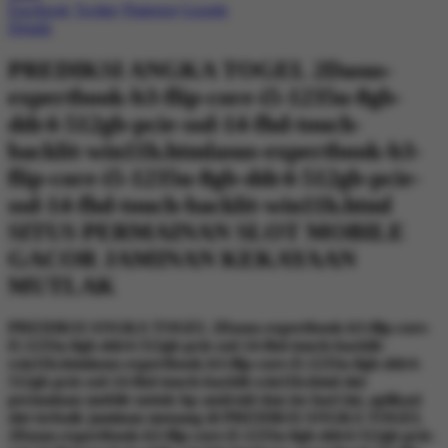
Facebook
Twitter
Pinterest
Google
Details
PREDIKSI ANGKA TOGEL 2Dasus-
expertbook-b3-flip-core-i5-1235u-8gb-
ddr4-512gb-pcie-ssd-14-fhd-touch-
backlit-win11h.htmlasus-expertbook-b3-
flip-core-i5-1235u-8gb-ddr4-512gb-pcie-
ssd-14-fhd-touch-backlit-win11h.html
SITUS PERMAINAN SLOT MOBILE
GACOR JAMINAN KEKAYAAN
MUTLAK
PREDIKSI ANGKA TOGEL 2Dasus-expertbook-b3-flip-core-
i5-1235u-8gb-ddr4-512gb-pcie-ssd-14-fhd-touch-backlit-
win11h.htmlasus-expertbook-b3-flip-core-i5-1235u-8gb-ddr4-
512gb-pcie-ssd-14-fhd-touch-backlit-win11h.html slot
permainan mobile untuk hp android dan ios hari ini, aplikasi
slot terbaik jaminan menang di PREDIKSI ANGKA TOGEL
2Dasus-expertbook-b3-flip-core-i5-1235u-8gb-ddr4-512gb-pcie-