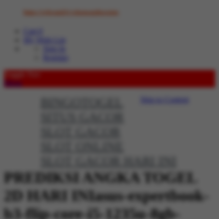
https://rebrand.ly/whatsappbosstoto
Cart
0
My Wish List
Sign In
Register
Toggle Nav
Menu
BINGOTOGEL
Skip to Content
SITUS GACOR
SLOT GACOR
SLOT ONLINE
SLOT GACOR HARI INI
PREDIKSI ANGKA TOGEL
2D HARI INIasus-expertbook-
b3-flip-core-i5-1235u-8gb-