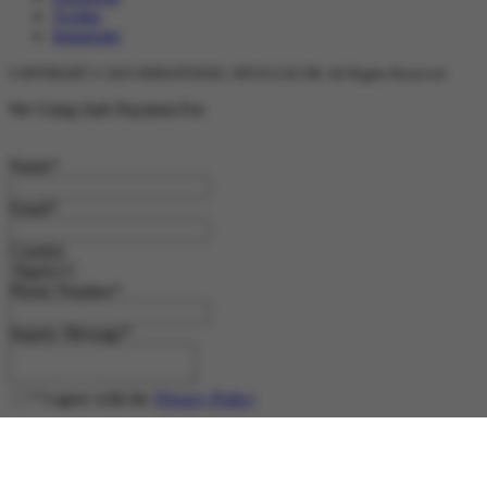
Twitter
Instagram
COPYRIGHT © 2025 BINGOTOGEL SITUS GACOR. All Rights Reserved
We Using Safe Payment For
Name
*
Email
*
Country
Phone Number
*
Inquiry Message
*
*
I agree with the
Privacy Policy