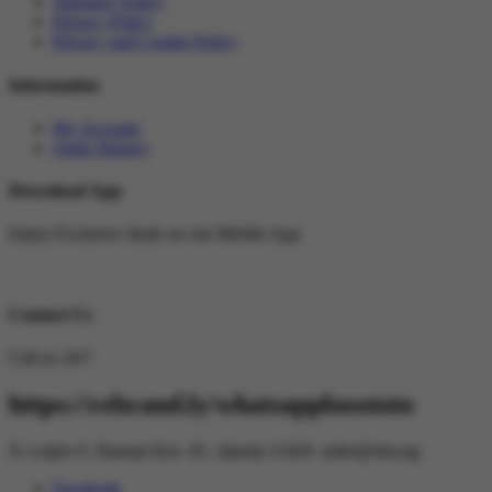
Warranty Policy
Privacy Policy
Privacy and Cookie Policy
Information
My Account
Order History
Download App
Enjoy Exclusive deals on our Mobile App
Contact Us
Call us 24/7
https://rebrand.ly/whatsappbosstoto
Jl. Letjen S. Parman Kav. 81, Jakarta 11420.
order@slot.ng
Facebook