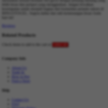
merasakan sensasi bermain slot gacor dengan peluang menang yang
lebih besar dan jackpot yang menggiurkan. Jangan lewatkan
kesempatan untuk menjadi bagian dari komunitas pemain sukses di
BINGOTOGEL. Segera daftar dan raih kemenangan besar Anda
hari ini!
Reviews
Related Products
Check items to add to the cart or
select all
Company Info
About Us
Trade In
How to Pay
Find a Store
Help
Contact Us
FAQ