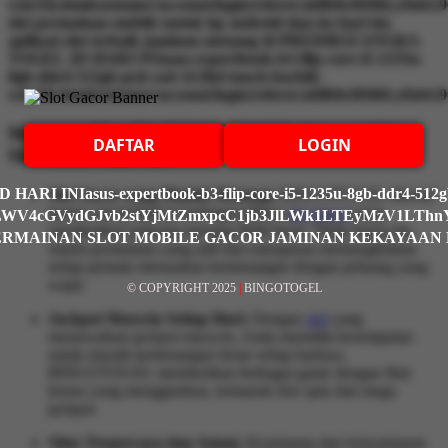
win11h.htmlcustomer/account/login/referer/aHR0cHM
slot permainan mobile untuk hp android dan ios hari ini,
aplikasi slot terbaik jaminan menang di PREDIKSI ANGKA
TOGEL 2D HARI INIasus-expertbook-b3-flip-core-i5-1235u-
8gb-ddr4-512gb-pcie-ssd-14-fhd-touch-backlit-
win11h.htmlcustomer/account/login/referer/aHR0cHM
Mengapa Memilih BINGOTOGEL Sebagai Situs
DAFTAR
LOGIN
Slot Gacor Hari Ini?
 INIasus-expertbook-b3-flip-core-i5-1235u-8gb-ddr4-512gb-p
Slot Gacor yang Mudah Menang:
BINGOTOGEL dikenal
karena menyediakan berbagai pilihan
slot gacor
yang
9hc3VzLWV4cGVydGJvb2stYjMtZmxpcC1jb3JlLWk1LTEyMzV1
memberikan peluang menang lebih besar. Tidak hanya itu,
PERMAINAN SLOT MOBILE GACOR JAMINAN KEKAYAAN
sistem permainan yang adil dan transparan memungkinkan
setiap pemain merasakan kemenangan dengan peluang yang
wajar.
© COPYRIGHT 2025
|
BINGOTOGEL
Jackpot Maxwin Setiap Hari:
Dengan
slot
yang
menawarkan jackpot maxwin, Anda memiliki kesempatan
untuk meraih kemenangan besar setiap harinya.
BINGOTOGEL memberikan berbagai game dengan fitur
bonus yang menggiurkan, termasuk free spin dan mega
jackpot.
Situs Terpercaya dan Aman:
Keamanan dan kenyamanan