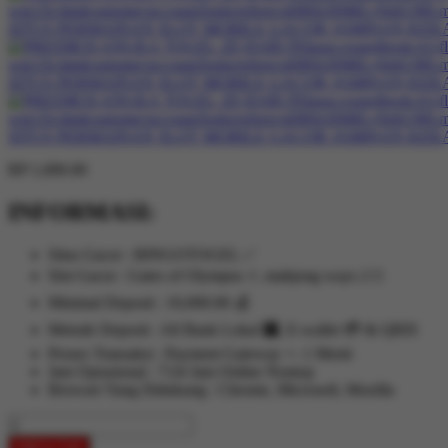
RP 1,000.00
INFORMASI:
Situs Gacor : BINGOTOGEL ✅
Slot Gacor : Gates of Olympus ⚡, mahjong ways 2 🀄
Minimal Deposit : 10,000.00 💰
Metode Deposit : All Bank Lokal 🏧, E-wallet 💳 & QRIS
Proses Transaksi : Payment Gateway +- 1 Menit
Jam Oprasional : 7/24 Jam Online Nontop
Browser Yang Didukung : Chrome, Microsoft, Mozilla
Add to Cart