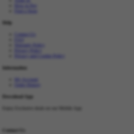
Trade In
How to Pay
Find a Store
Help
Contact Us
FAQ
Warranty Policy
Privacy Policy
Privacy and Cookie Policy
Information
My Account
Order History
Download App
Enjoy Exclusive deals on our Mobile App
Contact Us