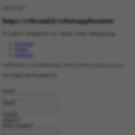
Call us 24/7
https://rebrand.ly/whatsappbosstoto
Jl. Letjen S. Parman Kav. 81, Jakarta 11420.
order@slot.ng
Facebook
Twitter
Instagram
COPYRIGHT © 2025 BINGOTOGEL SITUS GACOR. All Rights Reserved
We Using Safe Payment For
Name
*
Email
*
Country
Phone Number
*