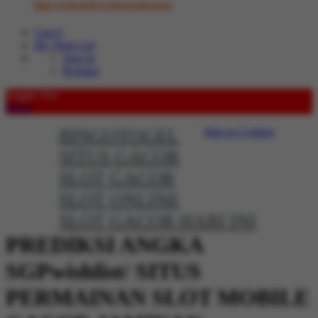
https://rebrand.ly/whatsappbosstoto
Cart
0
My Wish List
Sign In
Register
Toggle Nav
Menu
BINGOTOGEL
Skip to Content
SITUS GACOR
SLOT GACOR
SLOT ONLINE
SLOT GACOR HARI INI
PREDIKSI ANGKA
SGPwishlist/ SITUS
PERMAINAN SLOT MOBILE