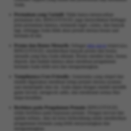
Anda.
Permainan yang Variatif:
Tidak hanya menawarkan
permainan slot, BINGOTOGEL juga menyediakan berbagai
jenis permainan lainnya, termasuk togel, casino, dan banyak
lagi, sehingga Anda tidak akan pernah merasa bosan saat
bermain di sini.
Promo dan Bonus Menarik:
Sebagai
situs gacor
terpercaya,
BINGOTOGEL memberikan banyak promo dan bonus
menarik yang bisa Anda nikmati. Bonus member baru, bonus
deposit, dan hadiah lainnya akan membuat pengalaman
bermain Anda lebih seru dan menguntungkan.
Tampilannya User-Friendly:
Antarmuka yang simpel dan
mudah digunakan membuat setiap pemain merasa nyaman
saat menjelajahi situs ini. Anda dapat dengan mudah memilih
game favorit, mengecek saldo, dan menikmati semua fitur
tanpa kesulitan.
Berfokus pada Pengalaman Pemain:
BINGOTOGEL
selalu berfokus pada kepuasan pemain. Dengan inovasi dan
update terbaru, situs ini terus berkembang untuk memberikan
pengalaman bermain yang lebih menyenangkan dan
menguntungkan.