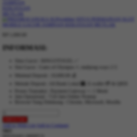
RP 1,000.00
INFORMASI:
Situs Gacor : BINGOTOGEL ✅
Slot Gacor : Gates of Olympus ⚡, mahjong ways 2 🀄
Minimal Deposit : 10,000.00 💰
Metode Deposit : All Bank Lokal 🏧, E-wallet 💳 & QRIS
Proses Transaksi : Payment Gateway +- 1 Menit
Jam Oprasional : 7/24 Jam Online Nontop
Browser Yang Didukung : Chrome, Microsoft, Mozilla
Add to Cart
Add to Wish List
Add to Compare
SKU
90NX04S1-M00FC0