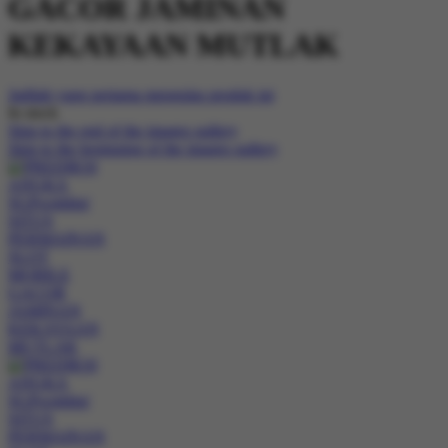
GACOR JAMINAN
KEKAYAAN MUTLAK
Jadilah yang pertama mengulas produk ini
In stock
Skip to the end of the images gallery
Skip to the beginning of the images gallery