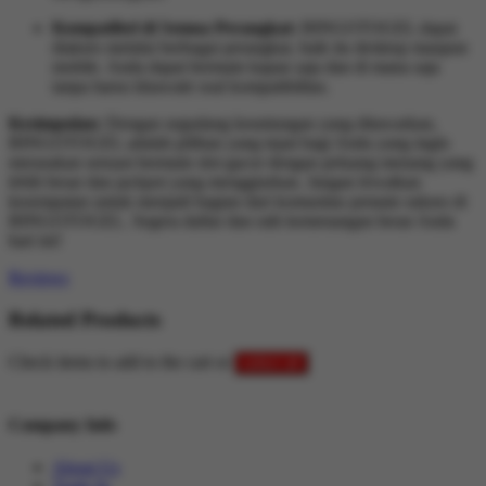
Kompatibel di Semua Perangkat:
BINGOTOGEL dapat
diakses melalui berbagai perangkat, baik itu desktop maupun
mobile. Anda dapat bermain kapan saja dan di mana saja
tanpa harus khawatir soal kompatibilitas.
Kesimpulan:
Dengan segudang keuntungan yang ditawarkan,
BINGOTOGEL adalah pilihan yang tepat bagi Anda yang ingin
merasakan sensasi bermain slot gacor dengan peluang menang yang
lebih besar dan jackpot yang menggiurkan. Jangan lewatkan
kesempatan untuk menjadi bagian dari komunitas pemain sukses di
BINGOTOGEL. Segera daftar dan raih kemenangan besar Anda
hari ini!
Reviews
Related Products
Check items to add to the cart or
select all
Company Info
About Us