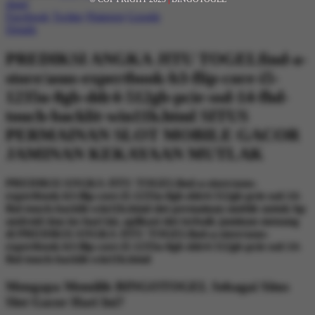
share
Facebook
Twitter
Pinterest
Google
Details
PREDIKSI ANGKA JITU TOGELfind-a-
store/asus-expertbook-b3-flip-core-i5-
1235u-8gb-ddr4-512gb-pcie-ssd-14-fhd-
touch-backlit-win11h.html SITUS
PERMAINAN SLOT MOBILE GACOR
JAMINAN KEKAYAAN MUTLAK
PREDIKSI ANGKA JITU TOGELfind-a-store/asus-
expertbook-b3-flip-core-i5-1235u-8gb-ddr4-512gb-pcie-ssd-14-
fhd-touch-backlit-win11h.html slot permainan mobile untuk hp
android dan ios hari ini, aplikasi slot terbaik jaminan menang
di PREDIKSI ANGKA JITU TOGELfind-a-store/asus-
expertbook-b3-flip-core-i5-1235u-8gb-ddr4-512gb-pcie-ssd-14-
fhd-touch-backlit-win11h.html
Mengapa Memilih BINGOTOGEL Sebagai Situs
Slot Gacor Hari Ini?