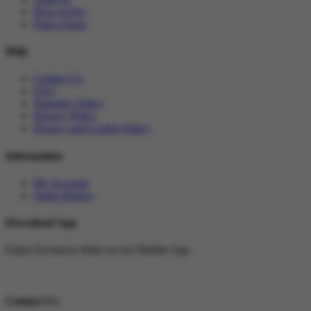
How to Pay
Find a Store
Help
Contact Us
FAQ
Warranty Policy
Privacy Policy
Privacy and Cookie Policy
Information
My Account
Order History
Download App
Enjoy Exclusive deals on our Mobile App
Contact Us