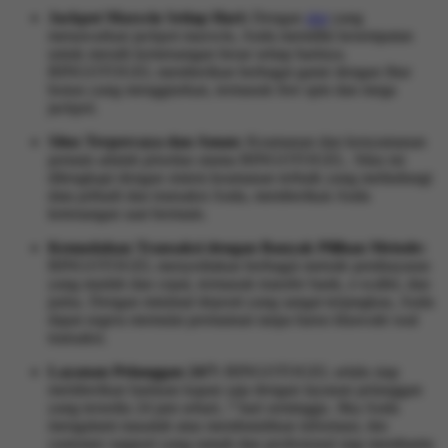
Jackpot Maxwin Setiap Hari:
Dengan
slot
yang
menawarkan jackpot maxwin, Anda memiliki kesempatan
untuk meraih kemenangan besar setiap harinya.
BINGOTOGEL memberikan berbagai game dengan fitur
bonus yang menggiurkan, termasuk free spin dan mega
jackpot.
Situs Terpercaya dan Aman:
Keamanan dan kenyamanan
pemain adalah prioritas utama BINGOTOGEL. Situs ini
dilengkapi dengan sistem keamanan terbaik yang melindungi
data pribadi dan transaksi Anda, memberikan Anda
ketenangan saat bermain.
Kemudahan Transaksi dengan Banyak Pilihan Metode:
BINGOTOGEL menyediakan berbagai metode pembayaran
yang mudah dan cepat, termasuk transfer bank, e-wallet, dan
pulsa. Dengan minimal deposit yang sangat terjangkau, Anda
dapat segera memulai permainan tanpa harus khawatir soal
transaksi.
Layanan Pelanggan 24/7:
BINGOTOGEL selalu siap
memberikan bantuan kapan saja dengan layanan pelanggan
yang tersedia 24 jam sehari, 7 hari seminggu. Jika Anda
mengalami masalah atau membutuhkan informasi, tim
customer support yang ramah dan profesional siap membantu