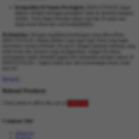
Kompatibel di Semua Perangkat:
BINGOTOGEL dapat
diakses melalui berbagai perangkat, baik itu desktop maupun
mobile. Anda dapat bermain kapan saja dan di mana saja
tanpa harus khawatir soal kompatibilitas.
Kesimpulan:
Dengan segudang keuntungan yang ditawarkan,
BINGOTOGEL adalah pilihan yang tepat bagi Anda yang ingin
merasakan sensasi bermain slot gacor dengan peluang menang yang
lebih besar dan jackpot yang menggiurkan. Jangan lewatkan
kesempatan untuk menjadi bagian dari komunitas pemain sukses di
BINGOTOGEL. Segera daftar dan raih kemenangan besar Anda
hari ini!
Reviews
Related Products
Check items to add to the cart or
select all
Company Info
About Us
Trade In