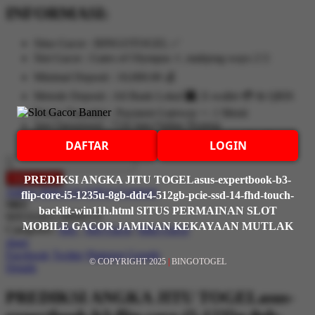
INFORMASI:
Situs Gacor : BINGOTOGEL ✅
Slot Gacor : Gates of Olympus ⚡, mahjong ways 2 🀄
Minimal Deposit : 10,000.00 💰
Metode Deposit : All Bank Lokal 🏧, E-wallet 💳 & QRIS
Proses Transaksi : Payment Gateway +- 1 Menit
Jam Oprasional : 7/24 Jam Online Nontop
Browser Yang Didukung : Chrome, Microsoft, Mozilla
DAFTAR
LOGIN
Add to Cart
PREDIKSI ANGKA JITU TOGELasus-expertbook-b3-
Add to Wish List
Add to Compare
flip-core-i5-1235u-8gb-ddr4-512gb-pcie-ssd-14-fhd-touch-
SKU
backlit-win11h.html SITUS PERMAINAN SLOT
90NX04S1-M00FC0
MOBILE GACOR JAMINAN KEKAYAAN MUTLAK
Categories:
Slot
,
Slot Gacor
,
Situs Gacor
share
Facebook
Twitter
Pinterest
Google
© COPYRIGHT 2025
|
BINGOTOGEL
Details
PREDIKSI ANGKA JITU TOGELasus-