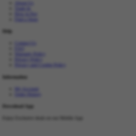
About Us
Trade In
How to Pay
Find a Store
Help
Contact Us
FAQ
Warranty Policy
Privacy Policy
Privacy and Cookie Policy
Information
My Account
Order History
Download App
Enjoy Exclusive deals on our Mobile App