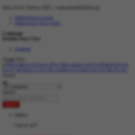
Situs Gacor Terbaru 2025 :
corporatesales@slot.ng
hidden
Store Locator
hidden
Track Your Order
Language
Default Store View
Android
Toggle Nav
Search
Search
Search
hidden
Call us 24/7