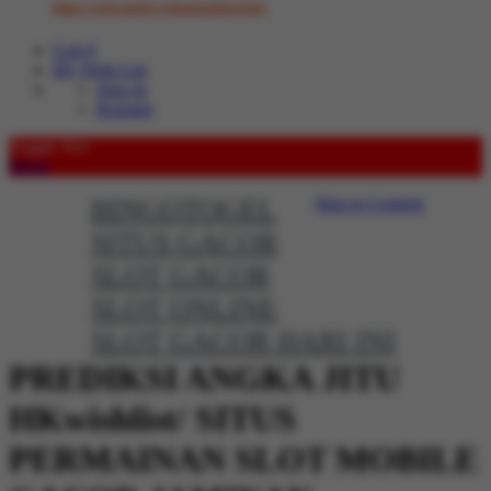
https://rebrand.ly/whatsappbosstoto
Cart
0
My Wish List
Sign In
Register
Toggle Nav
Menu
BINGOTOGEL
Skip to Content
SITUS GACOR
SLOT GACOR
SLOT ONLINE
SLOT GACOR HARI INI
PREDIKSI ANGKA JITU
HKwishlist/ SITUS
PERMAINAN SLOT MOBILE