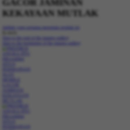
GACOR JAMINAN
KEKAYAAN MUTLAK
Jadilah yang pertama mengulas produk ini
In stock
Skip to the end of the images gallery
Skip to the beginning of the images gallery