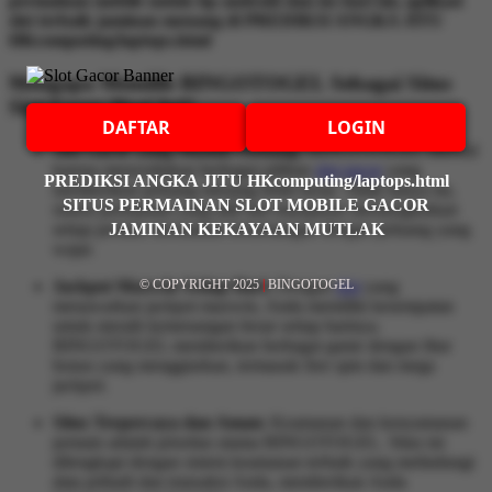
permainan mobile untuk hp android dan ios hari ini, aplikasi
slot terbaik jaminan menang di PREDIKSI ANGKA JITU
HKcomputing/laptops.html
Mengapa Memilih BINGOTOGEL Sebagai Situs
Slot Gacor Hari Ini?
DAFTAR
LOGIN
Slot Gacor yang Mudah Menang:
BINGOTOGEL dikenal
karena menyediakan berbagai pilihan
slot gacor
yang
PREDIKSI ANGKA JITU HKcomputing/laptops.html
memberikan peluang menang lebih besar. Tidak hanya itu,
SITUS PERMAINAN SLOT MOBILE GACOR
sistem permainan yang adil dan transparan memungkinkan
JAMINAN KEKAYAAN MUTLAK
setiap pemain merasakan kemenangan dengan peluang yang
wajar.
© COPYRIGHT 2025
|
BINGOTOGEL
Jackpot Maxwin Setiap Hari:
Dengan
slot
yang
menawarkan jackpot maxwin, Anda memiliki kesempatan
untuk meraih kemenangan besar setiap harinya.
BINGOTOGEL memberikan berbagai game dengan fitur
bonus yang menggiurkan, termasuk free spin dan mega
jackpot.
Situs Terpercaya dan Aman:
Keamanan dan kenyamanan
pemain adalah prioritas utama BINGOTOGEL. Situs ini
dilengkapi dengan sistem keamanan terbaik yang melindungi
data pribadi dan transaksi Anda, memberikan Anda