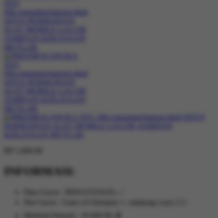
RP 1,000.00
INFORMASI:
Situs Gacor : BINGOTOGEL ✅
Slot Gacor : Gates of Olympus ⚡, mahjong ways 2 🀄
Minimal Deposit : 10,000.00 💰