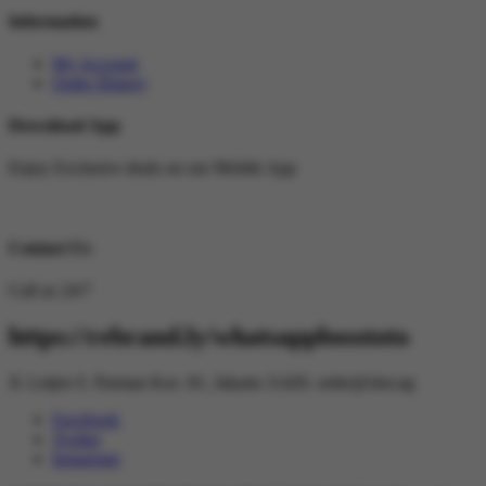
Information
My Account
Order History
Download App
Enjoy Exclusive deals on our Mobile App
Contact Us
Call us 24/7
https://rebrand.ly/whatsappbosstoto
Jl. Letjen S. Parman Kav. 81, Jakarta 11420.
order@slot.ng
Facebook
Twitter
Instagram