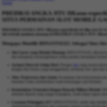
Details
PREDIKSI ANGKA JITU HKasus-expertbook-
SITUS PERMAINAN SLOT MOBILE 
PREDIKSI ANGKA JITU HKasus-expertbook-b3-flip-core-i5-1235u-
slot terbaik jaminan menang di PREDIKSI ANGKA JITU HKasus-e
Mengapa Memilih BINGOTOGEL Sebagai Situs Slot 
Slot Gacor yang Mudah Menang:
BINGOTOGEL dikenal kar
dan transparan memungkinkan setiap pemain merasakan kemen
Jackpot Maxwin Setiap Hari:
Dengan
slot
yang menawarkan 
dengan fitur bonus yang menggiurkan, termasuk free spin dan 
Situs Terpercaya dan Aman:
Keamanan dan kenyamanan pemai
transaksi Anda, memberikan Anda ketenangan saat bermain.
Kemudahan Transaksi dengan Banyak Pilihan Metode:
BI
minimal deposit yang sangat terjangkau, Anda dapat segera mem
Layanan Pelanggan 24/7:
BINGOTOGEL selalu siap memberika
membutuhkan informasi, tim customer support yang ramah dan