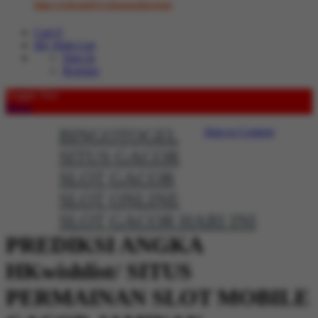
https://rebrand.ly/whatsappbosstoto
Cart
0
My Wish List
Sign In
Register
Toggle Nav
Menu
BINGOTOGEL
Skip to Content
SITUS GACOR
SLOT GACOR
SLOT ONLINE
SLOT GACOR HARI INI
PREDIKSI ANGKA
HKwishlist/ SITUS
PERMAINAN SLOT MOBILE