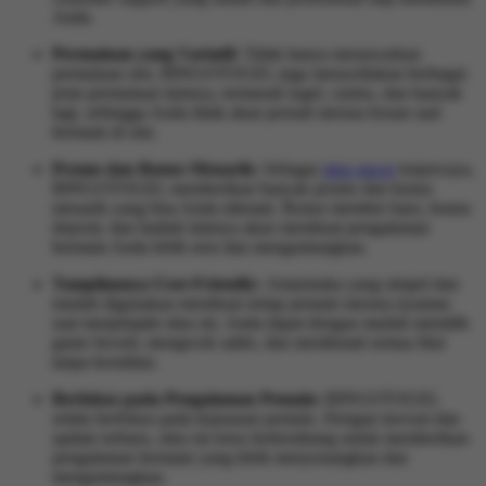
Anda.
Permainan yang Variatif:
Tidak hanya menawarkan
permainan slot, BINGOTOGEL juga menyediakan berbagai
jenis permainan lainnya, termasuk togel, casino, dan banyak
lagi, sehingga Anda tidak akan pernah merasa bosan saat
bermain di sini.
Promo dan Bonus Menarik:
Sebagai
situs gacor
terpercaya,
BINGOTOGEL memberikan banyak promo dan bonus
menarik yang bisa Anda nikmati. Bonus member baru, bonus
deposit, dan hadiah lainnya akan membuat pengalaman
bermain Anda lebih seru dan menguntungkan.
Tampilannya User-Friendly:
Antarmuka yang simpel dan
mudah digunakan membuat setiap pemain merasa nyaman
saat menjelajahi situs ini. Anda dapat dengan mudah memilih
game favorit, mengecek saldo, dan menikmati semua fitur
tanpa kesulitan.
Berfokus pada Pengalaman Pemain:
BINGOTOGEL
selalu berfokus pada kepuasan pemain. Dengan inovasi dan
update terbaru, situs ini terus berkembang untuk memberikan
pengalaman bermain yang lebih menyenangkan dan
menguntungkan.