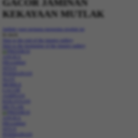
GACOR JAMINAN
KEKAYAAN MUTLAK
Jadilah yang pertama mengulas produk ini
In stock
Skip to the end of the images gallery
Skip to the beginning of the images gallery