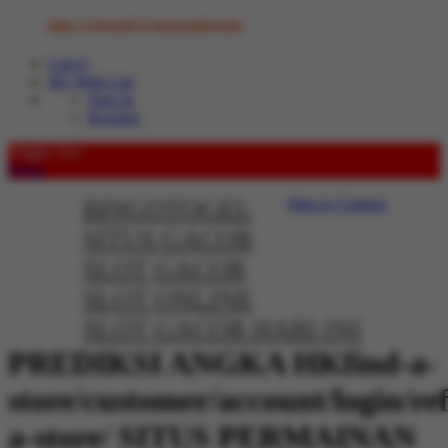
https://rebrand.ly/whatsappbosstoto
Cart
0
My Wish List
Sign In
Register
Toggle Nav
Menu
BINGOTOGEL
Skip to Content
SITUS GACOR
SLOT GACOR
SLOT ONLINE
SLOT GACOR HARI INI
PREDIKSI ANGKA HKfind-a-
store/customer/account/l
a-store/ SITUS PERMAINAN