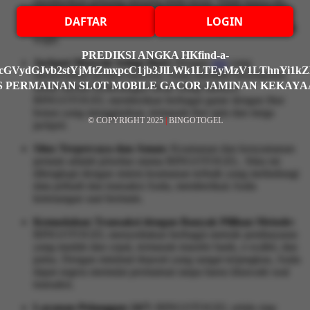
memberikan peluang menang lebih besar. Tidak hanya itu,
sistem permainan yang adil dan transparan memungkinkan
DAFTAR
LOGIN
setiap pemain merasakan kemenangan dengan peluang yang
wajar.
PREDIKSI ANGKA HKfind-a-
Jackpot Maxwin Setiap Hari:
Dengan
slot
yang
zLWV4cGVydGJvb2stYjMtZmxpcC1jb3JlLWk1LTEyMzV1LThnY
menawarkan jackpot maxwin, Anda memiliki kesempatan
ITUS PERMAINAN SLOT MOBILE GACOR JAMINAN KEKA
untuk meraih kemenangan besar setiap harinya.
BINGOTOGEL memberikan berbagai game dengan fitur
bonus yang menggiurkan, termasuk free spin dan mega
© COPYRIGHT 2025
|
BINGOTOGEL
jackpot.
Situs Terpercaya dan Aman:
Keamanan dan kenyamanan
pemain adalah prioritas utama BINGOTOGEL. Situs ini
dilengkapi dengan sistem keamanan terbaik yang melindungi
data pribadi dan transaksi Anda, memberikan Anda
ketenangan saat bermain.
Kemudahan Transaksi dengan Banyak Pilihan Metode:
BINGOTOGEL menyediakan berbagai metode pembayaran
yang mudah dan cepat, termasuk transfer bank, e-wallet, dan
pulsa. Dengan minimal deposit yang sangat terjangkau, Anda
dapat segera memulai permainan tanpa harus khawatir soal
transaksi.
Layanan Pelanggan 24/7:
BINGOTOGEL selalu siap