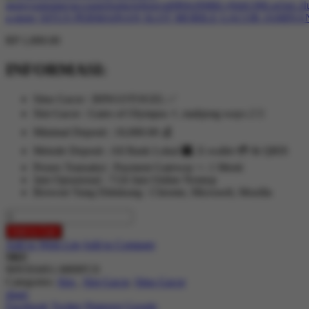
RP 1,000.00
INFORMASI:
Situs Gacor : BINGOTOGEL ✅
Slot Gacor : Gates of Olympus ⚡, mahjong ways 2 🀄
Minimal Deposit : 10,000.00 💰
Metode Deposit : All Bank Lokal 🏧, E-wallet 💳 & QRIS
Proses Transaksi : Payment Gateway +- 1 Menit
Jam Oprasional : 7/24 Jam Online Nontop
Browser Yang Didukung : Chrome, Microsoft, Mozilla
Add to Cart
Add to Wish List
Add to Compare
SKU
90NX04S1-M00FC0
Categories:
Slot
,
Slot Gacor
,
Situs Gacor
share
Facebook
Twitter
Pinterest
Google