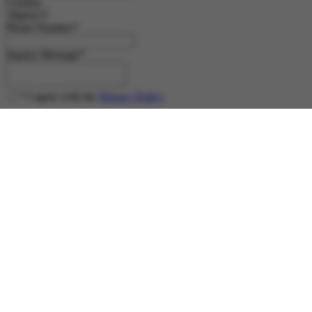
Country
Phone Number
*
Inquiry Message
*
*
I agree with the
Privacy Policy