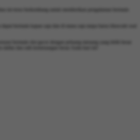
tus ini terus berkembang untuk memberikan pengalaman bermain
apat bermain kapan saja dan di mana saja tanpa harus khawatir soal
asi bermain slot gacor dengan peluang menang yang lebih besar
aftar dan raih kemenangan besar Anda hari ini!