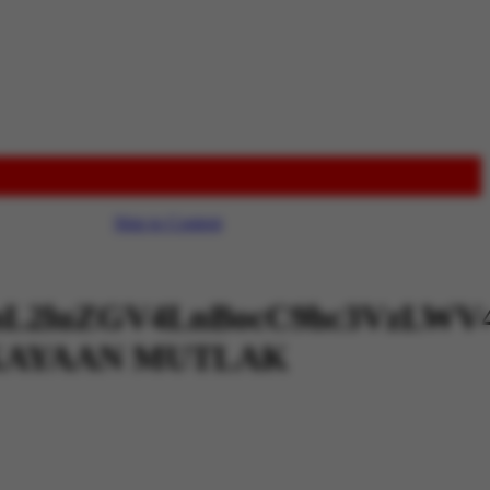
NLINE
Skip to Content
bG90Lm5nL2luZGV4LnBocC9hc3
EKAYAAN MUTLAK