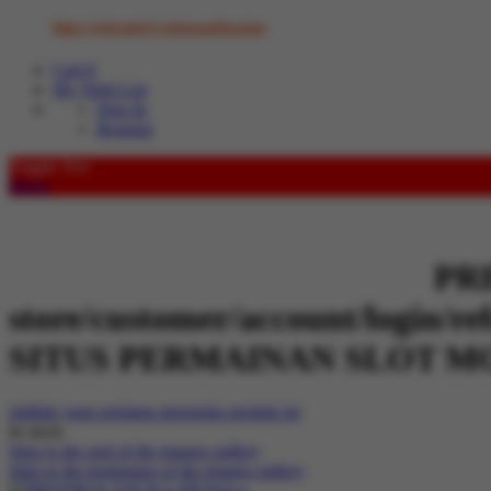
https://rebrand.ly/whatsappbosstoto
Cart
0
My Wish List
Sign In
Register
Toggle Nav
Menu
BINGOTOGEL
SITUS GA
SLOT GACOR HARI INI
PR
store/customer/account/l
SITUS PERMAINAN SLOT 
Jadilah yang pertama mengulas produk ini
In stock
Skip to the end of the images gallery
Skip to the beginning of the images gallery