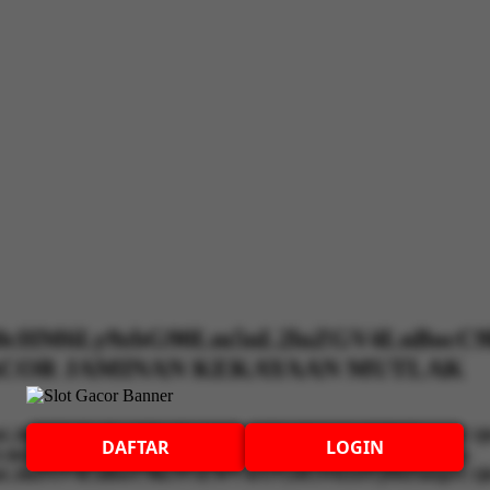
erer/aHR0cHM6Ly9zbG90Lm5nL2luZGV4L
GACOR JAMINAN KEKAYAAN MUTLAK
bG90Lm5nL2luZGV4LnBocC9hc3VzLWV4cGVydGJvb2stYjMtZm
DAFTAR
LOGIN
kasi slot terbaik jaminan menang di PREDIKSI ANGKA HKfind-a-
bG90Lm5nL2luZGV4LnBocC9hc3VzLWV4cGVydGJvb2stYjMtZm