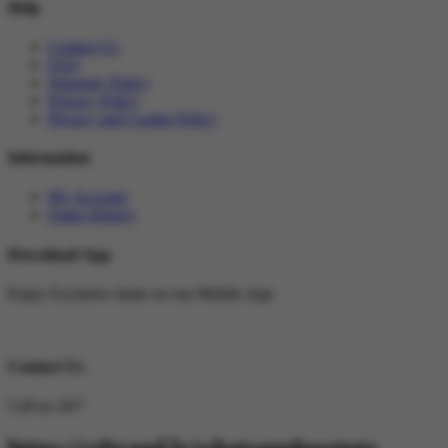
Help
Contact Us
FAQ
Warranty Policy
Privacy Policy
Privacy and Cookie Policy
Information
My Account
Order History
Download App
Enjoy Exclusive deals on our Mobile App
Contact Us
Call us 24/7