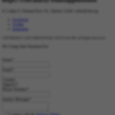
https://rebrand.ly/whatsappbosstoto
Jl. Letjen S. Parman Kav. 81, Jakarta 11420.
order@slot.ng
Facebook
Twitter
Instagram
COPYRIGHT © 2025 BINGOTOGEL SITUS GACOR. All Rights Reserved
We Using Safe Payment For
Name
*
Email
*
Country
Phone Number
*
Inquiry Message
*
*
I agree with the
Privacy Policy