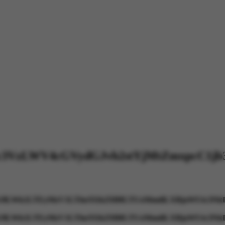
cC9hc3VzLWV4cGVydGJvb2stYjMtZmxpc
C1jb3JlLWk1LTEyMzV1LThnYi1kZHI0LTUxMmdiLXBjaWUtc3N
C1jb3JlLWk1LTEyMzV1LThnYi1kZHI0LTUxMmdiLXBjaWUtc3N