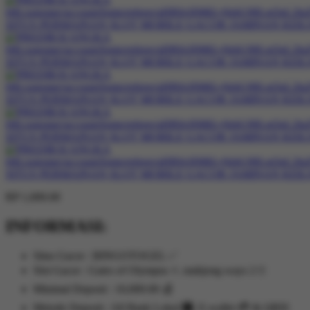
RP 1,000.00
INFORMASI:
Situs Gacor : BINGOTOGEL ✅
Slot Gacor : Gates of Olympus ⚡, mahjong ways 2 🀄
Minimal Deposit : 10,000.00 💰
Metode Deposit : All Bank Lokal 🏧, E-wallet 💳 & QRIS