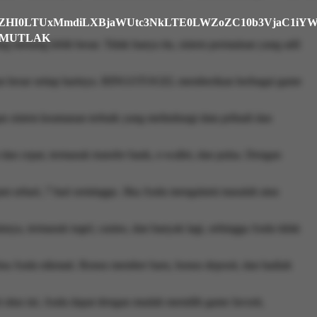
Yi1kZHI0LTUxMmdiLXBjaWUtc3NkLTE0LWZoZC10b3VjaC1iYW
 MUTLAK
 menang lebih besar. Tidak hanya itu, sistem permainan yang adil
an besar setiap harinya. BINGOTOGEL memberikan berbagai game
sistem keamanan terbaik yang melindungi data pribadi dan
epat, termasuk transfer bank, e-wallet, dan pulsa. Dengan
 sehari, 7 hari seminggu. Jika Anda mengalami masalah atau
a, termasuk togel, casino, dan banyak lagi, sehingga Anda tidak
 Anda nikmati. Bonus member baru, bonus deposit, dan hadiah
situs ini. Anda dapat dengan mudah memilih game favorit,