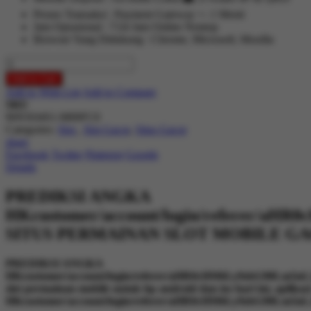
Proses Transaksi : Payment Gateway +- 1 Menit
Jam Oprasional : 7/24 Jam Online Nontop
Browser Yang Didukung : Chrome, Microsoft, Mozilla
Add to Cart
Add to Wish List
Add to Compare
SKU
90NX04S1-M00FC0
Categories:
Slot
,
Slot Gacor
,
Situs Gacor
share
Facebook
Twitter
Pinterest
Google
Details
PREDIKSI ANGKA
HKcustomer/account/login/referer
SITUS PERMAINAN SLOT MOBILE 
PREDIKSI ANGKA
HKcustomer/account/login/referer/aHR0cHM6Ly9zbG9
slot permainan mobile untuk hp android dan ios hari ini, apli
HKcustomer/account/login/referer/aHR0cHM6Ly9zbG9