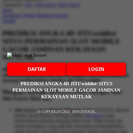
Categories:
Slot
,
Slot Gacor
,
Situs Gacor
share
Facebook
Twitter
Pinterest
Google
Details
PREDIKSI ANGKA 4D JITUwishlist/
SITUS PERMAINAN SLOT MOBILE
GACOR JAMINAN KEKAYAAN
MUTLAK
DAFTAR
LOGIN
PREDIKSI ANGKA 4D JITUwishlist/ slot permainan mobile
untuk hp android dan ios hari ini, aplikasi slot terbaik jaminan
menang di PREDIKSI ANGKA 4D JITUwishlist/
PREDIKSI ANGKA 4D JITUwishlist/ SITUS
PERMAINAN SLOT MOBILE GACOR JAMINAN
Mengapa Memilih BINGOTOGEL Sebagai Situs
KEKAYAAN MUTLAK
Slot Gacor Hari Ini?
Slot Gacor yang Mudah Menang:
BINGOTOGEL dikenal
© COPYRIGHT 2025
|
BINGOTOGEL
karena menyediakan berbagai pilihan
slot gacor
yang
memberikan peluang menang lebih besar. Tidak hanya itu,
sistem permainan yang adil dan transparan memungkinkan
setiap pemain merasakan kemenangan dengan peluang yang