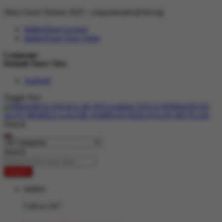
Situs Gacor Terbaru 2025 :
corporatesales@slot.ng
hidden
Store Locator
hidden
Track Your Order
Language
Default Store View
Android
Toggle Nav
Search
Search
Search
hidden
Call us 24/7