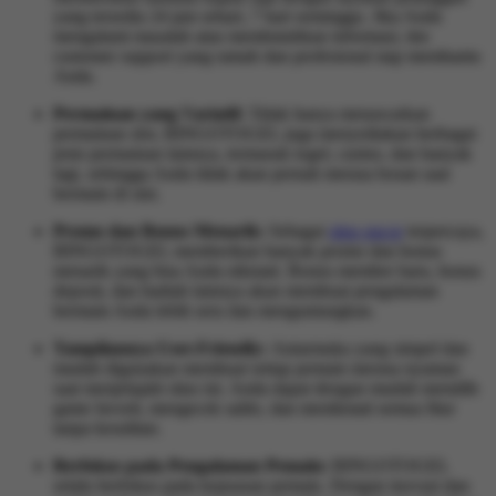
yang tersedia 24 jam sehari, 7 hari seminggu. Jika Anda
mengalami masalah atau membutuhkan informasi, tim
customer support yang ramah dan profesional siap membantu
Anda.
Permainan yang Variatif:
Tidak hanya menawarkan
permainan slot, BINGOTOGEL juga menyediakan berbagai
jenis permainan lainnya, termasuk togel, casino, dan banyak
lagi, sehingga Anda tidak akan pernah merasa bosan saat
bermain di sini.
Promo dan Bonus Menarik:
Sebagai
situs gacor
terpercaya,
BINGOTOGEL memberikan banyak promo dan bonus
menarik yang bisa Anda nikmati. Bonus member baru, bonus
deposit, dan hadiah lainnya akan membuat pengalaman
bermain Anda lebih seru dan menguntungkan.
Tampilannya User-Friendly:
Antarmuka yang simpel dan
mudah digunakan membuat setiap pemain merasa nyaman
saat menjelajahi situs ini. Anda dapat dengan mudah memilih
game favorit, mengecek saldo, dan menikmati semua fitur
tanpa kesulitan.
Berfokus pada Pengalaman Pemain:
BINGOTOGEL
selalu berfokus pada kepuasan pemain. Dengan inovasi dan