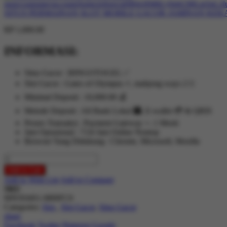
RP 1,000.00
INFORMASI:
Situs Gacor : BINGOTOGEL ✅
Slot Gacor : Gates of Olympus ⚡, mahjong ways 2 🀄
Minimal Deposit : 10,000.00 💰
Metode Deposit : All Bank Lokal 🏧, E-wallet 💳 & QRIS
Proses Transaksi : Payment Gateway +- 1 Menit
Jam Oprasional : 7/24 Jam Online Nontop
Browser Yang Didukung : Chrome, Microsoft, Mozilla
Add to Cart
Add to Wish List
Add to Compare
SKU
90NX04S1-M00FC0
Categories:
Slot
,
Slot Gacor
,
Situs Gacor
share
Facebook
Twitter
Pinterest
Google