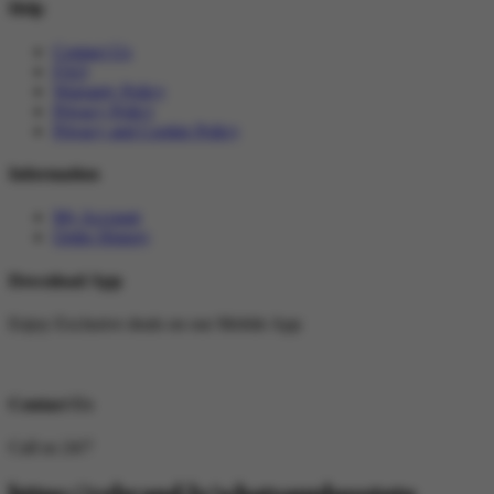
Help
Contact Us
FAQ
Warranty Policy
Privacy Policy
Privacy and Cookie Policy
Information
My Account
Order History
Download App
Enjoy Exclusive deals on our Mobile App
Contact Us
Call us 24/7