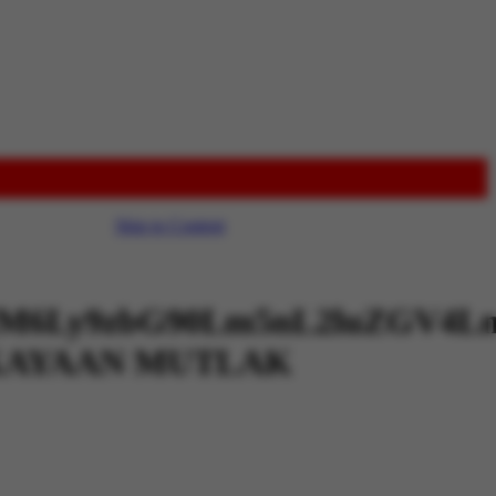
NLINE
Skip to Content
er/aHR0cHM6Ly9zbG90Lm5nL2l
EKAYAAN MUTLAK