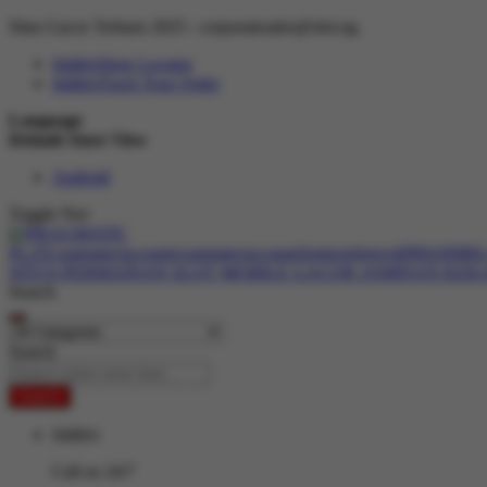
Situs Gacor Terbaru 2025 :
corporatesales@slot.ng
hidden
Store Locator
hidden
Track Your Order
Language
Default Store View
Android
Toggle Nav
Search
Search
Search
hidden
Call us 24/7