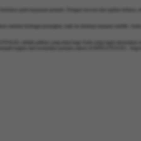
fokus pada kepuasan pemain. Dengan inovasi dan update terbaru, si
melalui berbagai perangkat, baik itu desktop maupun mobile. Anda d
GEL adalah pilihan yang tepat bagi Anda yang ingin merasakan sens
enjadi bagian dari komunitas pemain sukses di BINGOTOGEL. Segera d