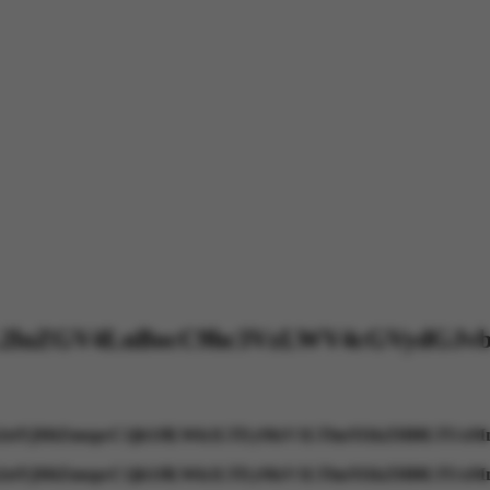
90Lm5nL2luZGV4LnBocC9hc3VzLWV4cGV
ydGJvb2stYjMtZmxpcC1jb3JlLWk1LTEyMzV1LThnYi1kZHI0L
ydGJvb2stYjMtZmxpcC1jb3JlLWk1LTEyMzV1LThnYi1kZHI0L