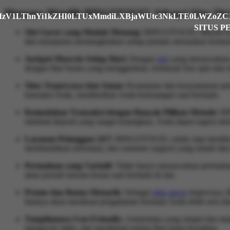
Mengapa Memilih BINGOTOGEL Sebagai Situs Slot 
1LTEyMzV1LThnYi1kZHI0LTUxMmdiLXBjaWUtc3NkLTE0LWZoZ
SITUS 
Slot Gacor yang Mudah Menang:
BINGOTOGEL dikenal kar
dan transparan memungkinkan setiap pemain merasakan kemen
Jackpot Maxwin Setiap Hari:
Dengan
slot
yang menawarkan 
dengan fitur bonus yang menggiurkan, termasuk free spin dan 
Situs Terpercaya dan Aman:
Keamanan dan kenyamanan pemai
transaksi Anda, memberikan Anda ketenangan saat bermain.
Kemudahan Transaksi dengan Banyak Pilihan Metode:
BI
minimal deposit yang sangat terjangkau, Anda dapat segera mem
Layanan Pelanggan 24/7:
BINGOTOGEL selalu siap memberika
membutuhkan informasi, tim customer support yang ramah dan
Permainan yang Variatif:
Tidak hanya menawarkan permainan
akan pernah merasa bosan saat bermain di sini.
Promo dan Bonus Menarik:
Sebagai
situs gacor
terpercaya,
lainnya akan membuat pengalaman bermain Anda lebih seru d
Tampilannya User-Friendly:
Antarmuka yang simpel dan mud
mengecek saldo, dan menikmati semua fitur tanpa kesulitan.