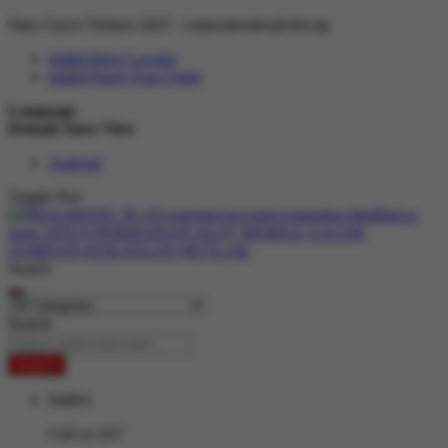
Situs Gacor Terbaru 2025 :
corporatesales@slot.ng
hidden
Store Locator
hidden
Track Your Order
Language
Default Store View
Android
Toggle Nav
Search
Search
Search
hidden
Call us 24/7