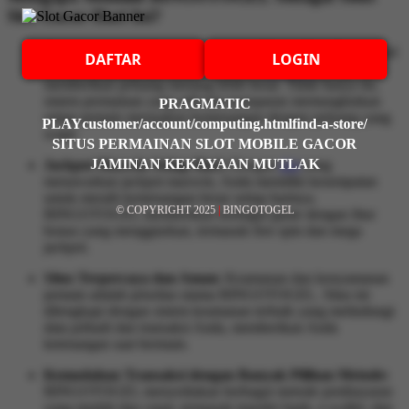
Slot Gacor Hari Ini?
Slot Gacor yang Mudah Menang:
BINGOTOGEL dikenal
DAFTAR
LOGIN
karena menyediakan berbagai pilihan
slot gacor
yang
memberikan peluang menang lebih besar. Tidak hanya itu,
sistem permainan yang adil dan transparan memungkinkan
PRAGMATIC
setiap pemain merasakan kemenangan dengan peluang yang
PLAYcustomer/account/computing.htmlfind-a-store/
wajar.
SITUS PERMAINAN SLOT MOBILE GACOR
JAMINAN KEKAYAAN MUTLAK
Jackpot Maxwin Setiap Hari:
Dengan
slot
yang
menawarkan jackpot maxwin, Anda memiliki kesempatan
untuk meraih kemenangan besar setiap harinya.
© COPYRIGHT 2025
|
BINGOTOGEL
BINGOTOGEL memberikan berbagai game dengan fitur
bonus yang menggiurkan, termasuk free spin dan mega
jackpot.
Situs Terpercaya dan Aman:
Keamanan dan kenyamanan
pemain adalah prioritas utama BINGOTOGEL. Situs ini
dilengkapi dengan sistem keamanan terbaik yang melindungi
data pribadi dan transaksi Anda, memberikan Anda
ketenangan saat bermain.
Kemudahan Transaksi dengan Banyak Pilihan Metode:
BINGOTOGEL menyediakan berbagai metode pembayaran
yang mudah dan cepat, termasuk transfer bank, e-wallet, dan