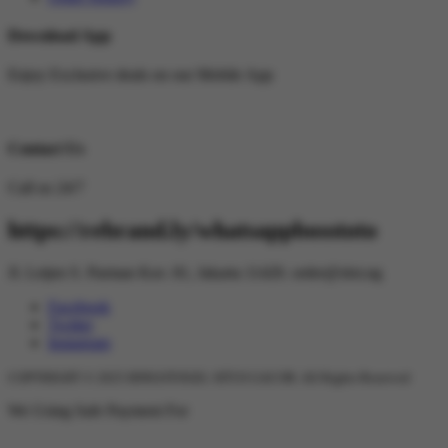
Download App
Enjoy Exclusive deals on our Mobile App
Contact Us
Call us 24/7
https://rebrand.ly/whatsappbosstoto
Jl. Letjen S. Parman Kav. 81, Jakarta 11420.
order@slot.ng
Facebook
Twitter
Instagram
COPYRIGHT © 2025 BINGOTOGEL SITUS GACOR. All Rights Reserved
We Using Safe Payment For