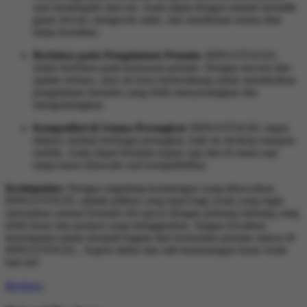
saat menjelajahi situs ini. Anda dapat dengan mudah memilih
game favorit, mengecek saldo, dan menikmati semua fitur
tanpa kesulitan.
Berfokus pada Pengalaman Pemain:
BINGOTOGEL
selalu berfokus pada kepuasan pemain. Dengan inovasi dan
update terbaru, situs ini terus berkembang untuk memberikan
pengalaman bermain yang lebih menyenangkan dan
menguntungkan.
Kompatibel di Semua Perangkat:
BINGOTOGEL dapat
diakses melalui berbagai perangkat, baik itu desktop maupun
mobile. Anda dapat bermain kapan saja dan di mana saja
tanpa harus khawatir soal kompatibilitas.
Kesimpulan:
Dengan segudang keuntungan yang ditawarkan,
BINGOTOGEL adalah pilihan yang tepat bagi Anda yang ingin
merasakan sensasi bermain slot gacor dengan peluang menang yang
lebih besar dan jackpot yang menggiurkan. Jangan lewatkan
kesempatan untuk menjadi bagian dari komunitas pemain sukses di
BINGOTOGEL. Segera daftar dan raih kemenangan besar Anda
hari ini!
Reviews