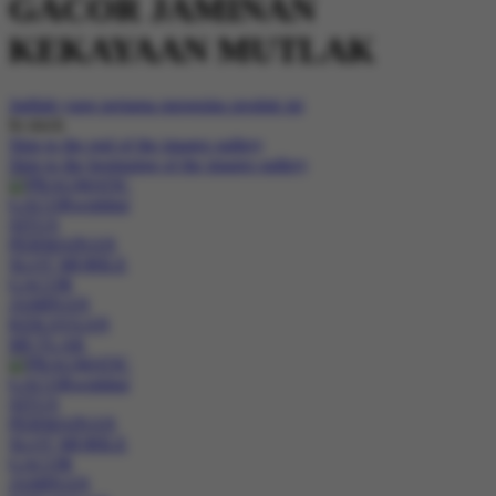
GACOR JAMINAN
KEKAYAAN MUTLAK
Jadilah yang pertama mengulas produk ini
In stock
Skip to the end of the images gallery
Skip to the beginning of the images gallery