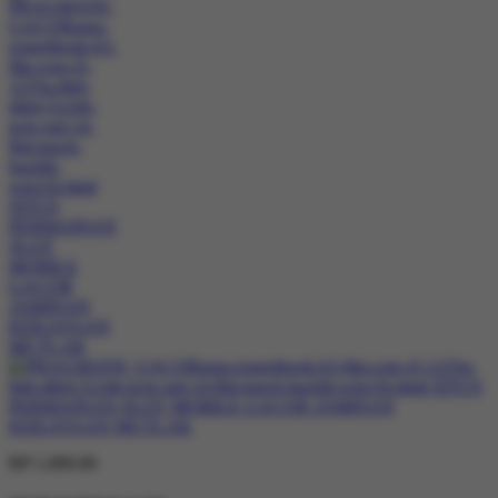
RP 1,000.00