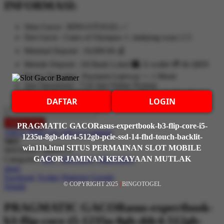
INFORMASI:
Situs Gacor : BINGOTOGEL ✅
Slot Gacor : Gates of Olympus ⚡, mahjong ways 2 🀄
Minimal Deposit : 10,000.00 💰
Metode Deposit : All Bank Lokal 🏧, E-wallet 💳 & QRIS
Proses Transaksi : Payment Gateway +- 1 Menit
Jam Oprasional : 7/24 Jam Online Nontop
Browser Yang Didukung : Chrome, Microsoft, Mozilla
DAFTAR
LOGIN
Add to Cart
PRAGMATIC GACORasus-expertbook-b3-flip-core-i5-
Add to Wish List
Add to Compare
1235u-8gb-ddr4-512gb-pcie-ssd-14-fhd-touch-backlit-
SKU
win11h.html SITUS PERMAINAN SLOT MOBILE
90NX04S1-M00FC0
GACOR JAMINAN KEKAYAAN MUTLAK
Categories:
Slot
,
Slot Gacor
,
Situs Gacor
share
Facebook
Twitter
Pinterest
Google
© COPYRIGHT 2025
|
BINGOTOGEL
Details
PRAGMATIC GACORasus-expertbook-
b3-flip-core-i5-1235u-8gb-ddr4-512gb-