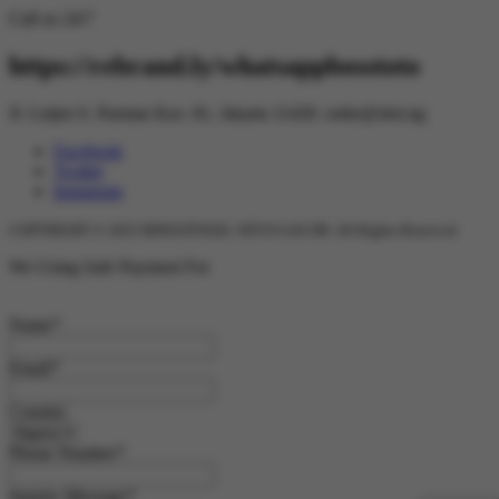
Call us 24/7
https://rebrand.ly/whatsappbosstoto
Jl. Letjen S. Parman Kav. 81, Jakarta 11420.
order@slot.ng
Facebook
Twitter
Instagram
COPYRIGHT © 2025 BINGOTOGEL SITUS GACOR. All Rights Reserved
We Using Safe Payment For
Name
*
Email
*
Country
Phone Number
*
Inquiry Message
*