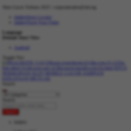
Situs Gacor Terbaru 2025 :
corporatesales@slot.ng
hidden
Store Locator
hidden
Track Your Order
Language
Default Store View
Android
Toggle Nav
Search
Search
Search
hidden