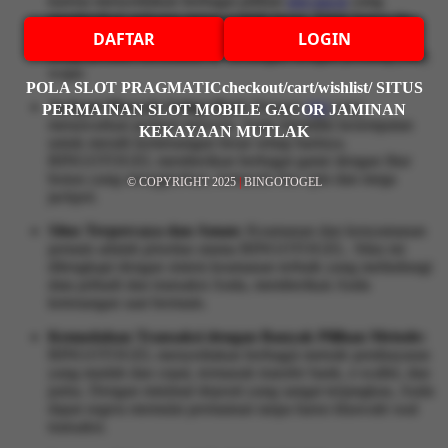
karena menyediakan berbagai pilihan
slot gacor
yang
memberikan peluang menang lebih besar. Tidak hanya itu,
DAFTAR
LOGIN
sistem permainan yang adil dan transparan memungkinkan
setiap pemain merasakan kemenangan dengan peluang yang
wajar.
POLA SLOT PRAGMATICcheckout/cart/wishlist/ SITUS
Jackpot Maxwin Setiap Hari:
Dengan
slot
yang
PERMAINAN SLOT MOBILE GACOR JAMINAN
menawarkan jackpot maxwin, Anda memiliki kesempatan
KEKAYAAN MUTLAK
untuk meraih kemenangan besar setiap harinya.
BINGOTOGEL memberikan berbagai game dengan fitur
bonus yang menggiurkan, termasuk free spin dan mega
© COPYRIGHT 2025
|
BINGOTOGEL
jackpot.
Situs Terpercaya dan Aman:
Keamanan dan kenyamanan
pemain adalah prioritas utama BINGOTOGEL. Situs ini
dilengkapi dengan sistem keamanan terbaik yang melindungi
data pribadi dan transaksi Anda, memberikan Anda
ketenangan saat bermain.
Kemudahan Transaksi dengan Banyak Pilihan Metode:
BINGOTOGEL menyediakan berbagai metode pembayaran
yang mudah dan cepat, termasuk transfer bank, e-wallet, dan
pulsa. Dengan minimal deposit yang sangat terjangkau, Anda
dapat segera memulai permainan tanpa harus khawatir soal
transaksi.