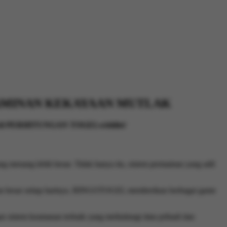
 JAMINAN KEKAYAAN MUTLAK
ang di PERHITUNGAN TOGELwishlist/
 menang lebih besar. Tidak hanya itu, sistem permainan yang adil
an besar setiap harinya. BINGOTOGEL memberikan berbagai game
sistem keamanan terbaik yang melindungi data pribadi dan