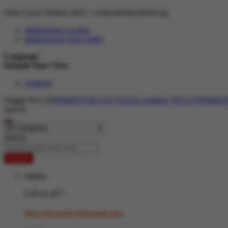
Situs Gacor Terbaru 2025 :
corporatesales@slot.ng
hidden
Store Locator
hidden
Track Your Order
Language
Default Store View
Android
Toggle Nav
Search
Search
Search
hidden
Call us 24/7
https://rebrand.ly/whatsappbosstoto