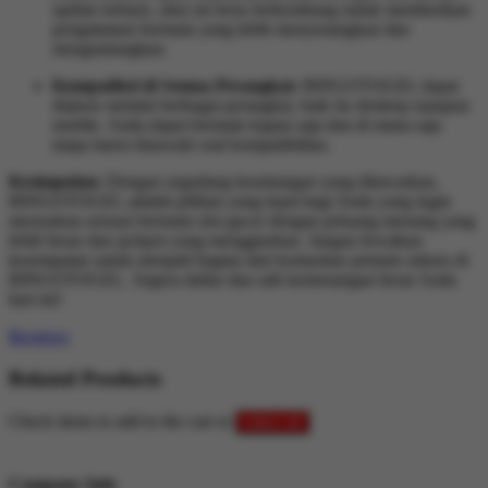
update terbaru, situs ini terus berkembang untuk memberikan
pengalaman bermain yang lebih menyenangkan dan
menguntungkan.
Kompatibel di Semua Perangkat:
BINGOTOGEL dapat
diakses melalui berbagai perangkat, baik itu desktop maupun
mobile. Anda dapat bermain kapan saja dan di mana saja
tanpa harus khawatir soal kompatibilitas.
Kesimpulan:
Dengan segudang keuntungan yang ditawarkan,
BINGOTOGEL adalah pilihan yang tepat bagi Anda yang ingin
merasakan sensasi bermain slot gacor dengan peluang menang yang
lebih besar dan jackpot yang menggiurkan. Jangan lewatkan
kesempatan untuk menjadi bagian dari komunitas pemain sukses di
BINGOTOGEL. Segera daftar dan raih kemenangan besar Anda
hari ini!
Reviews
Related Products
Check items to add to the cart or
select all
Company Info