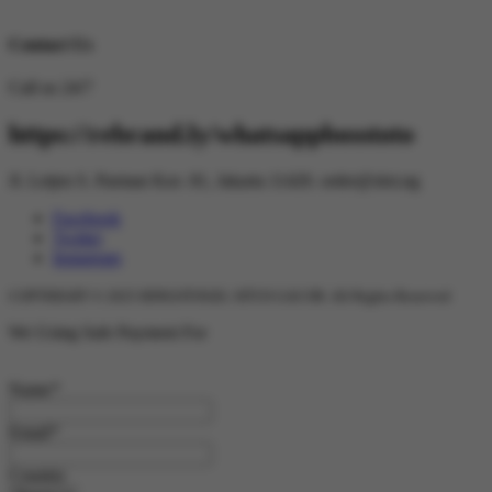
Contact Us
Call us 24/7
https://rebrand.ly/whatsappbosstoto
Jl. Letjen S. Parman Kav. 81, Jakarta 11420.
order@slot.ng
Facebook
Twitter
Instagram
COPYRIGHT © 2025 BINGOTOGEL SITUS GACOR. All Rights Reserved
We Using Safe Payment For
Name
*
Email
*
Country