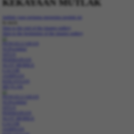
KEKAYAAN MUTLAK
Jadilah yang pertama mengulas produk ini
In stock
Skip to the end of the images gallery
Skip to the beginning of the images gallery