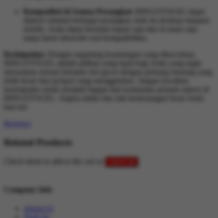
Kompatibel di Semua Perangkat:
BINGOTOGEL dapat
diakses melalui berbagai perangkat, baik itu desktop maupun
mobile. Anda dapat bermain kapan saja dan di mana saja
tanpa harus khawatir soal kompatibilitas.
Kesimpulan:
Dengan segudang keuntungan yang ditawarkan,
BINGOTOGEL adalah pilihan yang tepat bagi Anda yang ingin
merasakan sensasi bermain slot gacor dengan peluang menang yang
lebih besar dan jackpot yang menggiurkan. Jangan lewatkan
kesempatan untuk menjadi bagian dari komunitas pemain sukses di
BINGOTOGEL. Segera daftar dan raih kemenangan besar Anda
hari ini!
Reviews
Related Products
Check items to add to the cart or
select all
Company Info
About Us
Trade In