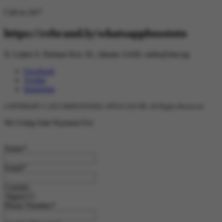
Call us 24/7
https://rebrand.ly/whatsappbosstoto
Jl. Letjen S. Parman Kav. 81, Jakarta 11420.
order@slot.ng
Facebook
Twitter
Instagram
COPYRIGHT © 2025 BINGOTOGEL SITUS GACOR. All Rights Reserved
We Using Safe Payment For
Name
*
Email
*
Country
Phone Number
*