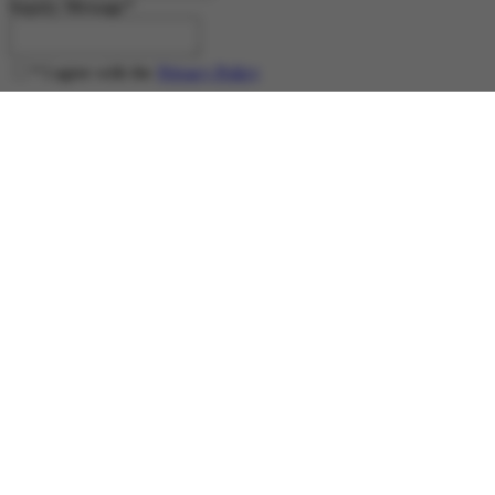
Inquiry Message
*
*
I agree with the
Privacy Policy