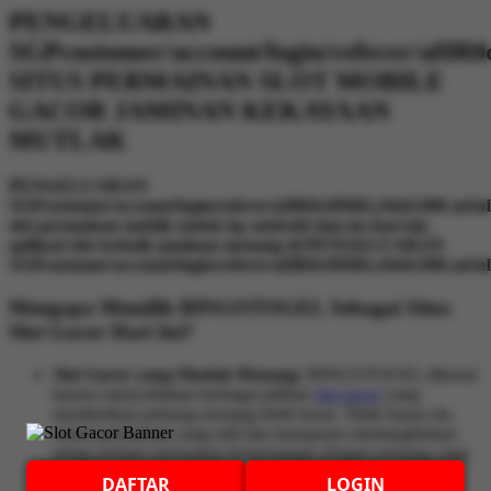
PENGELUARAN
SGPcustomer/account/login/referer
SITUS PERMAINAN SLOT MOBILE
GACOR JAMINAN KEKAYAAN
MUTLAK
PENGELUARAN
SGPcustomer/account/login/referer/aHR0cHM6Ly9zbG9
slot permainan mobile untuk hp android dan ios hari ini,
aplikasi slot terbaik jaminan menang di PENGELUARAN
SGPcustomer/account/login/referer/aHR0cHM6Ly9zbG9
Mengapa Memilih BINGOTOGEL Sebagai Situs
Slot Gacor Hari Ini?
Slot Gacor yang Mudah Menang:
BINGOTOGEL dikenal
karena menyediakan berbagai pilihan
slot gacor
yang
memberikan peluang menang lebih besar. Tidak hanya itu,
sistem permainan yang adil dan transparan memungkinkan
setiap pemain merasakan kemenangan dengan peluang yang
wajar.
DAFTAR
LOGIN