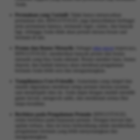
Anda.
Permainan yang Variatif:
Tidak hanya menawarkan
permainan slot, BINGOTOGEL juga menyediakan berbagai
jenis permainan lainnya, termasuk togel, casino, dan banyak
lagi, sehingga Anda tidak akan pernah merasa bosan saat
bermain di sini.
Promo dan Bonus Menarik:
Sebagai
situs gacor
terpercaya,
BINGOTOGEL memberikan banyak promo dan bonus
menarik yang bisa Anda nikmati. Bonus member baru, bonus
deposit, dan hadiah lainnya akan membuat pengalaman
bermain Anda lebih seru dan menguntungkan.
Tampilannya User-Friendly:
Antarmuka yang simpel dan
mudah digunakan membuat setiap pemain merasa nyaman
saat menjelajahi situs ini. Anda dapat dengan mudah memilih
game favorit, mengecek saldo, dan menikmati semua fitur
tanpa kesulitan.
Berfokus pada Pengalaman Pemain:
BINGOTOGEL
selalu berfokus pada kepuasan pemain. Dengan inovasi dan
update terbaru, situs ini terus berkembang untuk memberikan
pengalaman bermain yang lebih menyenangkan dan
menguntungkan.