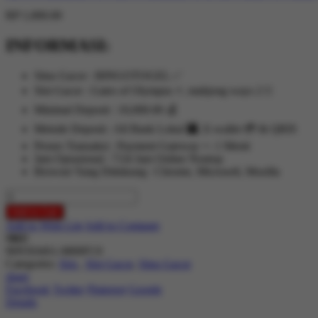
RP 1,000.00
INFORMASI:
Situs Gacor : BINGOTOGEL ✅
Slot Gacor : Gates of Olympus ⚡, mahjong ways 2 🀄
Minimal Deposit : 10,000.00 💰
Metode Deposit : All Bank Lokal 🏧, E-wallet 💳 & QRIS
Proses Transaksi : Payment Gateway +- 1 Menit
Jam Oprasional : 7/24 Jam Online Nontop
Browser Yang Didukung : Chrome, Microsoft, Mozilla
Add to Cart
Add to Wish List
Add to Compare
SKU
90NX04S1-M00FC0
Categories:
Slot
,
Slot Gacor
,
Situs Gacor
share
Facebook
Twitter
Pinterest
Google
Details