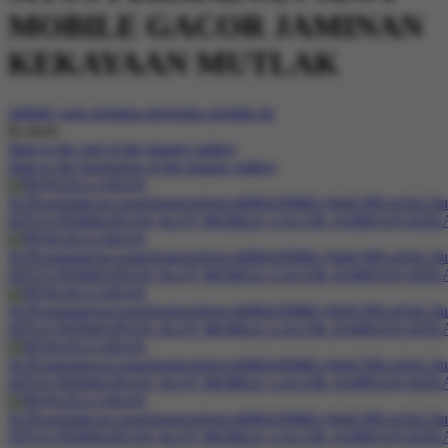
MOBILE GACOR JAMINAN
KEKAYAAN MUTLAK
Jadilah yang pertama mengulas produk ini
In stock
Skip to the end of the images gallery
Skip to the beginning of the images gallery