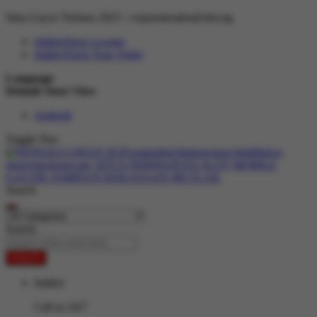
Situs Gacor Terbaru 2025 :
corporatesales@slot.ng
hidden
Store Locator
hidden
Track Your Order
Language
Default Store View
Android
Toggle Nav
Search
Search
Search
hidden
Call us 24/7