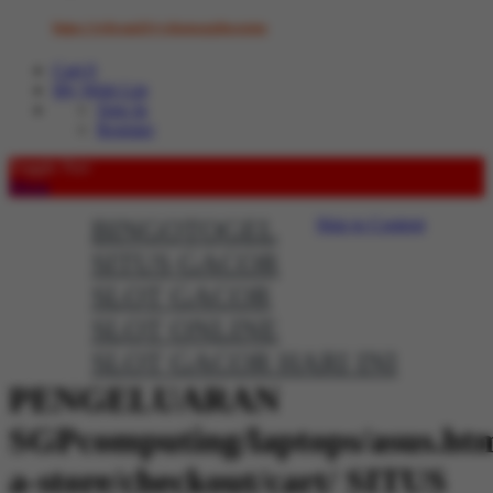
https://rebrand.ly/whatsappbosstoto
Cart
0
My Wish List
Sign In
Register
Toggle Nav
Menu
BINGOTOGEL
Skip to Content
SITUS GACOR
SLOT GACOR
SLOT ONLINE
SLOT GACOR HARI INI
PENGELUARAN
SGPcomputing/laptops/asus.htm
a-store/checkout/cart/ SITUS