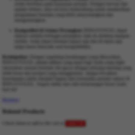
selalu berfokus pada kepuasan pemain. Dengan inovasi dan
update terbaru, situs ini terus berkembang untuk memberikan
pengalaman bermain yang lebih menyenangkan dan
menguntungkan.
Kompatibel di Semua Perangkat:
BINGOTOGEL dapat
diakses melalui berbagai perangkat, baik itu desktop maupun
mobile. Anda dapat bermain kapan saja dan di mana saja
tanpa harus khawatir soal kompatibilitas.
Kesimpulan:
Dengan segudang keuntungan yang ditawarkan,
BINGOTOGEL adalah pilihan yang tepat bagi Anda yang ingin
merasakan sensasi bermain slot gacor dengan peluang menang yang
lebih besar dan jackpot yang menggiurkan. Jangan lewatkan
kesempatan untuk menjadi bagian dari komunitas pemain sukses di
BINGOTOGEL. Segera daftar dan raih kemenangan besar Anda
hari ini!
Reviews
Related Products
Check items to add to the cart or
select all