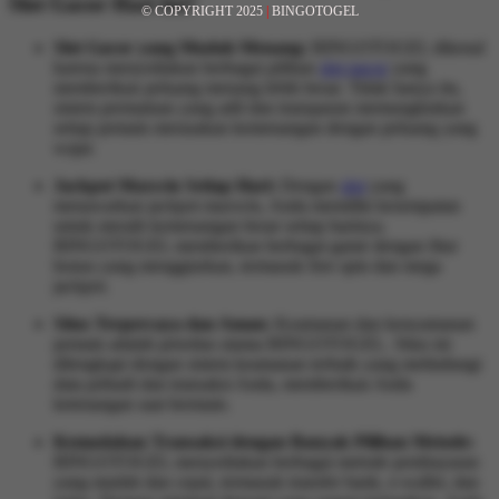
Slot Gacor Hari Ini?
© COPYRIGHT 2025
|
BINGOTOGEL
Slot Gacor yang Mudah Menang:
BINGOTOGEL dikenal
karena menyediakan berbagai pilihan
slot gacor
yang
memberikan peluang menang lebih besar. Tidak hanya itu,
sistem permainan yang adil dan transparan memungkinkan
setiap pemain merasakan kemenangan dengan peluang yang
wajar.
Jackpot Maxwin Setiap Hari:
Dengan
slot
yang
menawarkan jackpot maxwin, Anda memiliki kesempatan
untuk meraih kemenangan besar setiap harinya.
BINGOTOGEL memberikan berbagai game dengan fitur
bonus yang menggiurkan, termasuk free spin dan mega
jackpot.
Situs Terpercaya dan Aman:
Keamanan dan kenyamanan
pemain adalah prioritas utama BINGOTOGEL. Situs ini
dilengkapi dengan sistem keamanan terbaik yang melindungi
data pribadi dan transaksi Anda, memberikan Anda
ketenangan saat bermain.
Kemudahan Transaksi dengan Banyak Pilihan Metode:
BINGOTOGEL menyediakan berbagai metode pembayaran
yang mudah dan cepat, termasuk transfer bank, e-wallet, dan