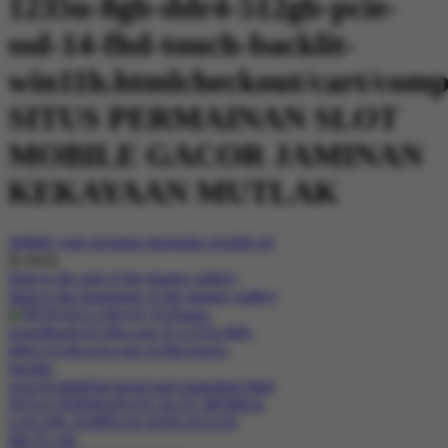
1235u-8gb-ddr4-512gb-pcie-
ssd-14-fhd-touch-backlit-
win11h.htmlcheckout/cart/comp
SITUS PERMAINAN SLOT
MOBILE GACOR JAMINAN
KEKAYAAN MUTLAK
Jadilah yang pertama mengulas produk ini
In stock
Skip to the end of the images gallery
Skip to the beginning of the images gallery