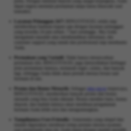
pulsa. Dengan minimal deposit yang sangat terjangkau, Anda
dapat segera memulai permainan tanpa harus khawatir soal
transaksi.
Layanan Pelanggan 24/7:
BINGOTOGEL selalu siap
memberikan bantuan kapan saja dengan layanan pelanggan
yang tersedia 24 jam sehari, 7 hari seminggu. Jika Anda
mengalami masalah atau membutuhkan informasi, tim
customer support yang ramah dan profesional siap membantu
Anda.
Permainan yang Variatif:
Tidak hanya menawarkan
permainan slot, BINGOTOGEL juga menyediakan berbagai
jenis permainan lainnya, termasuk togel, casino, dan banyak
lagi, sehingga Anda tidak akan pernah merasa bosan saat
bermain di sini.
Promo dan Bonus Menarik:
Sebagai
situs gacor
terpercaya,
BINGOTOGEL memberikan banyak promo dan bonus
menarik yang bisa Anda nikmati. Bonus member baru, bonus
deposit, dan hadiah lainnya akan membuat pengalaman
bermain Anda lebih seru dan menguntungkan.
Tampilannya User-Friendly:
Antarmuka yang simpel dan
mudah digunakan membuat setiap pemain merasa nyaman
saat menjelajahi situs ini. Anda dapat dengan mudah memilih