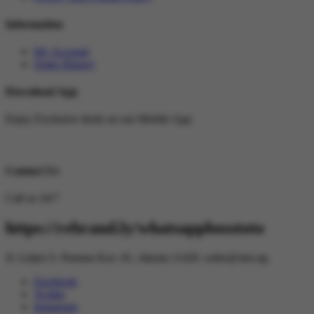
Information
My Account
Order History
Download App
Enjoy Exclusive deals on our Mobile App
Contact Us
Call us 24/7
https://rebrand.ly/whatsappbosstoto
Jl. Letjen S. Parman Kav. 81, Jakarta 11420.
order@slot.ng
Facebook
Twitter
Instagram