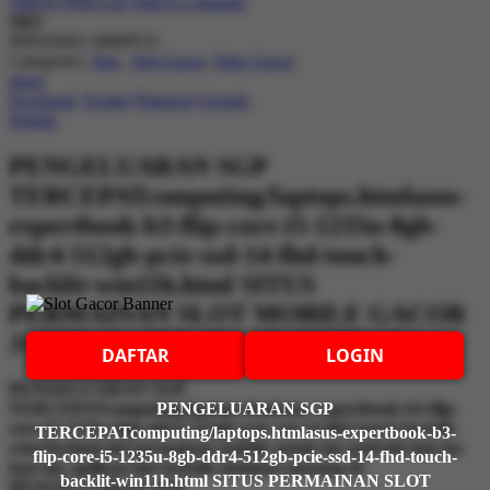
Add to Wish List
Add to Compare
SKU
90NX04S1-M00FC0
Categories:
Slot
,
Slot Gacor
,
Situs Gacor
share
Facebook
Twitter
Pinterest
Google
Details
PENGELUARAN SGP
TERCEPATcomputing/laptops.htmlasus-
expertbook-b3-flip-core-i5-1235u-8gb-
ddr4-512gb-pcie-ssd-14-fhd-touch-
backlit-win11h.html SITUS
PERMAINAN SLOT MOBILE GACOR
JAMINAN KEKAYAAN MUTLAK
DAFTAR
LOGIN
PENGELUARAN SGP
PENGELUARAN SGP
TERCEPATcomputing/laptops.htmlasus-expertbook-b3-flip-
core-i5-1235u-8gb-ddr4-512gb-pcie-ssd-14-fhd-touch-backlit-
TERCEPATcomputing/laptops.htmlasus-expertbook-b3-
win11h.html slot permainan mobile untuk hp android dan ios
flip-core-i5-1235u-8gb-ddr4-512gb-pcie-ssd-14-fhd-touch-
hari ini, aplikasi slot terbaik jaminan menang di
backlit-win11h.html SITUS PERMAINAN SLOT
PENGELUARAN SGP