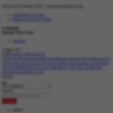
Situs Gacor Terbaru 2025 :
corporatesales@slot.ng
hidden
Store Locator
hidden
Track Your Order
Language
Default Store View
Android
Toggle Nav
Search
Search
Search
hidden