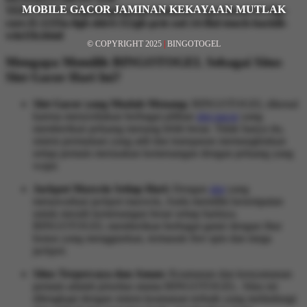
MOBILE GACOR JAMINAN KEKAYAAN MUTLAK
TERCEPATcomputing/laptops.htmlasus-expertbook-b3-flip-
core-i5-1235u-8gb-ddr4-512gb-pcie-ssd-14-fhd-touch-backlit-
win11h.html
© COPYRIGHT 2025
|
BINGOTOGEL
Mengapa Memilih BINGOTOGEL Sebagai Situs
Slot Gacor Hari Ini?
Slot Gacor yang Mudah Menang:
BINGOTOGEL dikenal
karena menyediakan berbagai pilihan
slot gacor
yang
memberikan peluang menang lebih besar. Tidak hanya itu,
sistem permainan yang adil dan transparan memungkinkan
setiap pemain merasakan kemenangan dengan peluang yang
wajar.
Jackpot Maxwin Setiap Hari:
Dengan
slot
yang
menawarkan jackpot maxwin, Anda memiliki kesempatan
untuk meraih kemenangan besar setiap harinya.
BINGOTOGEL memberikan berbagai game dengan fitur
bonus yang menggiurkan, termasuk free spin dan mega
jackpot.
Situs Terpercaya dan Aman:
Keamanan dan kenyamanan
pemain adalah prioritas utama BINGOTOGEL. Situs ini
dilengkapi dengan sistem keamanan terbaik yang melindungi