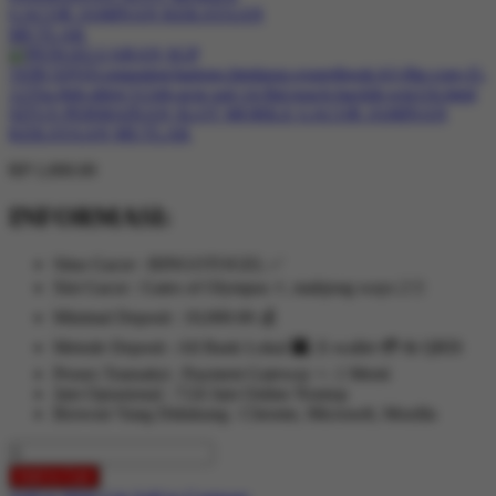
RP 1,000.00
INFORMASI:
Situs Gacor : BINGOTOGEL ✅
Slot Gacor : Gates of Olympus ⚡, mahjong ways 2 🀄
Minimal Deposit : 10,000.00 💰
Metode Deposit : All Bank Lokal 🏧, E-wallet 💳 & QRIS
Proses Transaksi : Payment Gateway +- 1 Menit
Jam Oprasional : 7/24 Jam Online Nontop
Browser Yang Didukung : Chrome, Microsoft, Mozilla
Add to Cart