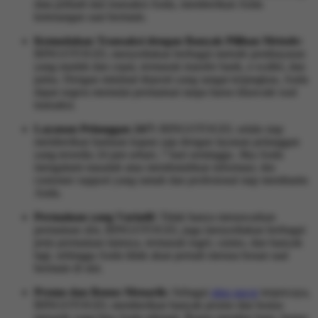
data pribadi dan transaksi Anda, memberikan Anda
ketenangan saat bermain.
Kemudahan Transaksi dengan Banyak Pilihan Metode:
BINGOTOGEL menyediakan berbagai metode pembayaran
yang mudah dan cepat, termasuk transfer bank, e-wallet, dan
pulsa. Dengan minimal deposit yang sangat terjangkau, Anda
dapat segera memulai permainan tanpa harus khawatir soal
transaksi.
Layanan Pelanggan 24/7:
BINGOTOGEL selalu siap
memberikan bantuan kapan saja dengan layanan pelanggan
yang tersedia 24 jam sehari, 7 hari seminggu. Jika Anda
mengalami masalah atau membutuhkan informasi, tim
customer support yang ramah dan profesional siap membantu
Anda.
Permainan yang Variatif:
Tidak hanya menawarkan
permainan slot, BINGOTOGEL juga menyediakan berbagai
jenis permainan lainnya, termasuk togel, casino, dan banyak
lagi, sehingga Anda tidak akan pernah merasa bosan saat
bermain di sini.
Promo dan Bonus Menarik:
Sebagai
situs gacor
terpercaya,
BINGOTOGEL memberikan banyak promo dan bonus
menarik yang bisa Anda nikmati. Bonus member baru, bonus