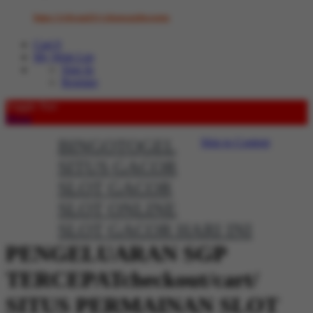
https://rebrand.ly/whatsappbosstoto
Cart
0
My Wish List
Sign In
Register
Toggle Nav
Menu
BINGOTOGEL
Skip to Content
SITUS GACOR
SLOT GACOR
SLOT ONLINE
SLOT GACOR HARI INI
PENGELUARAN SGP
TERCEPATcheckout/cart/
SITUS PERMAINAN SLOT