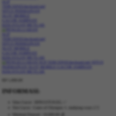
RP 1,000.00
INFORMASI:
Situs Gacor : BINGOTOGEL ✅
Slot Gacor : Gates of Olympus ⚡, mahjong ways 2 🀄
Minimal Deposit : 10,000.00 💰