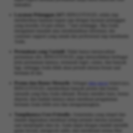
transaksi.
Layanan Pelanggan 24/7:
BINGOTOGEL selalu siap
memberikan bantuan kapan saja dengan layanan pelanggan
yang tersedia 24 jam sehari, 7 hari seminggu. Jika Anda
mengalami masalah atau membutuhkan informasi, tim
customer support yang ramah dan profesional siap membantu
Anda.
Permainan yang Variatif:
Tidak hanya menawarkan
permainan slot, BINGOTOGEL juga menyediakan berbagai
jenis permainan lainnya, termasuk togel, casino, dan banyak
lagi, sehingga Anda tidak akan pernah merasa bosan saat
bermain di sini.
Promo dan Bonus Menarik:
Sebagai
situs gacor
terpercaya,
BINGOTOGEL memberikan banyak promo dan bonus
menarik yang bisa Anda nikmati. Bonus member baru, bonus
deposit, dan hadiah lainnya akan membuat pengalaman
bermain Anda lebih seru dan menguntungkan.
Tampilannya User-Friendly:
Antarmuka yang simpel dan
mudah digunakan membuat setiap pemain merasa nyaman
saat menjelajahi situs ini. Anda dapat dengan mudah memilih
game favorit, mengecek saldo, dan menikmati semua fitur