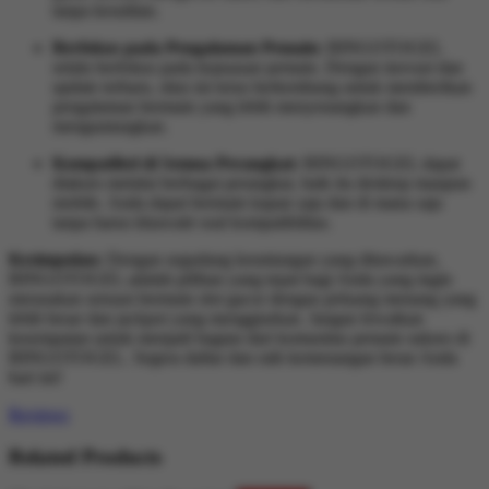
tanpa kesulitan.
Berfokus pada Pengalaman Pemain:
BINGOTOGEL
selalu berfokus pada kepuasan pemain. Dengan inovasi dan
update terbaru, situs ini terus berkembang untuk memberikan
pengalaman bermain yang lebih menyenangkan dan
menguntungkan.
Kompatibel di Semua Perangkat:
BINGOTOGEL dapat
diakses melalui berbagai perangkat, baik itu desktop maupun
mobile. Anda dapat bermain kapan saja dan di mana saja
tanpa harus khawatir soal kompatibilitas.
Kesimpulan:
Dengan segudang keuntungan yang ditawarkan,
BINGOTOGEL adalah pilihan yang tepat bagi Anda yang ingin
merasakan sensasi bermain slot gacor dengan peluang menang yang
lebih besar dan jackpot yang menggiurkan. Jangan lewatkan
kesempatan untuk menjadi bagian dari komunitas pemain sukses di
BINGOTOGEL. Segera daftar dan raih kemenangan besar Anda
hari ini!
Reviews
Related Products