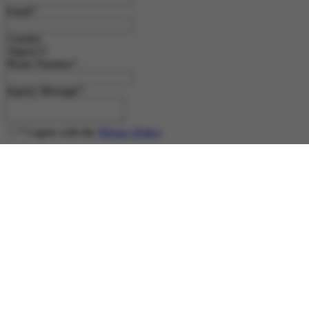
Email
*
Country
Phone Number
*
Inquiry Message
*
*
I agree with the
Privacy Policy