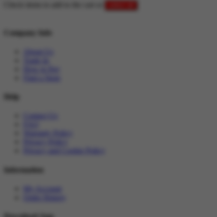
Check items to add to the cart or
select all
Company Info
About Us
Trade In
How to Pay
Find a Store
Help
Contact Us
FAQ
Warranty Policy
Privacy Policy
Privacy and Cookie Policy
Information
My Account
Order History
Download App