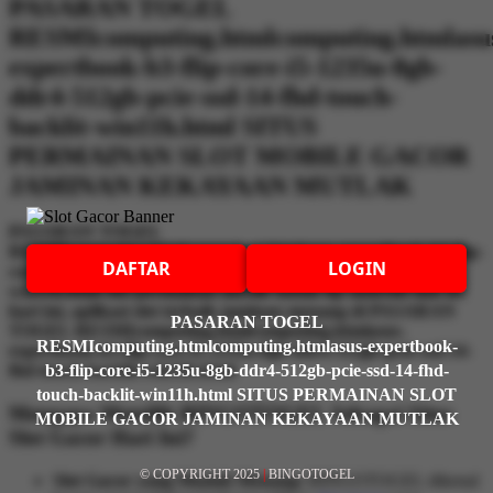
PASARAN TOGEL
RESMIcomputing.htmlcomputing.htmlasu
expertbook-b3-flip-core-i5-1235u-8gb-
ddr4-512gb-pcie-ssd-14-fhd-touch-
backlit-win11h.html SITUS
PERMAINAN SLOT MOBILE GACOR
JAMINAN KEKAYAAN MUTLAK
PASARAN TOGEL
RESMIcomputing.htmlcomputing.htmlasus-expertbook-b3-flip-
DAFTAR
LOGIN
core-i5-1235u-8gb-ddr4-512gb-pcie-ssd-14-fhd-touch-backlit-
win11h.html slot permainan mobile untuk hp android dan ios
hari ini, aplikasi slot terbaik jaminan menang di PASARAN
PASARAN TOGEL
TOGEL RESMIcomputing.htmlcomputing.htmlasus-
RESMIcomputing.htmlcomputing.htmlasus-expertbook-
expertbook-b3-flip-core-i5-1235u-8gb-ddr4-512gb-pcie-ssd-14-
b3-flip-core-i5-1235u-8gb-ddr4-512gb-pcie-ssd-14-fhd-
fhd-touch-backlit-win11h.html
touch-backlit-win11h.html SITUS PERMAINAN SLOT
Mengapa Memilih BINGOTOGEL Sebagai Situs
MOBILE GACOR JAMINAN KEKAYAAN MUTLAK
Slot Gacor Hari Ini?
© COPYRIGHT 2025
|
BINGOTOGEL
Slot Gacor yang Mudah Menang:
BINGOTOGEL dikenal