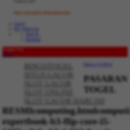
Call us 24/7
https://rebrand.ly/whatsappbosstoto
Cart
0
My Wish List
Sign In
Register
Toggle Nav
Menu
BINGOTOGEL
Skip to Content
SITUS GACOR
PASARAN
SLOT GACOR
TOGEL
SLOT ONLINE
SLOT GACOR HARI INI
RESMIcomputing.htmlcomputin
expertbook-b3-flip-core-i5-