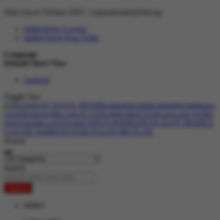
Situs Gacor Terbaru 2025 :
corporatesales@slot.ng
hidden
Store Locator
hidden
Track Your Order
Language
Default Store View
Android
Toggle Nav
Search
Search
Search
hidden