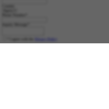
Country
Phone Number
*
Inquiry Message
*
*
I agree with the
Privacy Policy