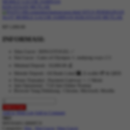
RP 1,000.00
INFORMASI:
Situs Gacor : BINGOTOGEL ✅
Slot Gacor : Gates of Olympus ⚡, mahjong ways 2 🀄
Minimal Deposit : 10,000.00 💰
Metode Deposit : All Bank Lokal 🏧, E-wallet 💳 & QRIS
Proses Transaksi : Payment Gateway +- 1 Menit
Jam Oprasional : 7/24 Jam Online Nontop
Browser Yang Didukung : Chrome, Microsoft, Mozilla
Add to Cart
Add to Wish List
Add to Compare
SKU
90NX04S1-M00FC0
Categories:
Slot
,
Slot Gacor
,
Situs Gacor