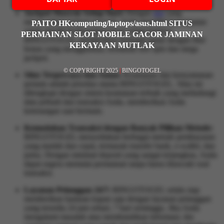
Jackpot Maxwin Setiap Hari:
Dengan
slot
yang
menawarkan jackpot maxwin, Anda memiliki kesempatan
PAITO HKcomputing/laptops/asus.html SITUS
untuk meraih kemenangan besar setiap harinya.
PERMAINAN SLOT MOBILE GACOR JAMINAN
BINGOTOGEL memberikan berbagai game dengan fitur
KEKAYAAN MUTLAK
bonus yang menggiurkan, termasuk free spin dan mega
jackpot.
© COPYRIGHT 2025
|
BINGOTOGEL
Situs Terpercaya dan Aman:
Keamanan dan kenyamanan
pemain adalah prioritas utama BINGOTOGEL. Situs ini
dilengkapi dengan sistem keamanan terbaik yang melindungi
data pribadi dan transaksi Anda, memberikan Anda
ketenangan saat bermain.
Kemudahan Transaksi dengan Banyak Pilihan Metode:
BINGOTOGEL menyediakan berbagai metode pembayaran
yang mudah dan cepat, termasuk transfer bank, e-wallet, dan
pulsa. Dengan minimal deposit yang sangat terjangkau, Anda
dapat segera memulai permainan tanpa harus khawatir soal
transaksi.
Layanan Pelanggan 24/7:
BINGOTOGEL selalu siap
memberikan bantuan kapan saja dengan layanan pelanggan
yang tersedia 24 jam sehari, 7 hari seminggu. Jika Anda
mengalami masalah atau membutuhkan informasi, tim