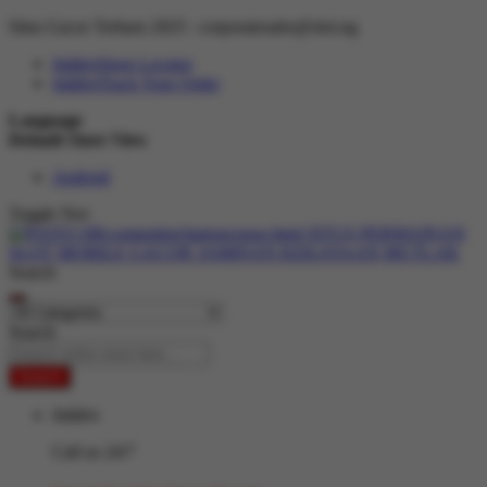
Situs Gacor Terbaru 2025 :
corporatesales@slot.ng
hidden
Store Locator
hidden
Track Your Order
Language
Default Store View
Android
Toggle Nav
Search
Search
Search
hidden
Call us 24/7