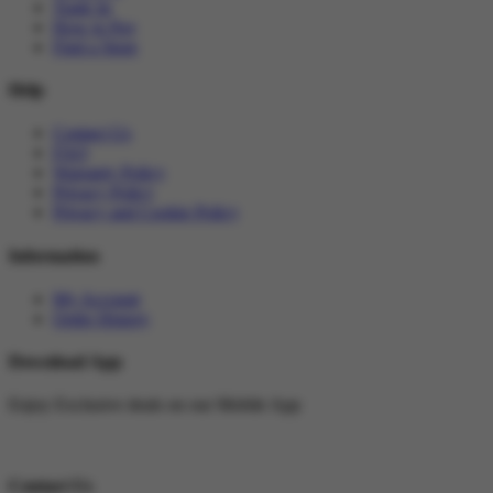
Trade In
How to Pay
Find a Store
Help
Contact Us
FAQ
Warranty Policy
Privacy Policy
Privacy and Cookie Policy
Information
My Account
Order History
Download App
Enjoy Exclusive deals on our Mobile App
Contact Us