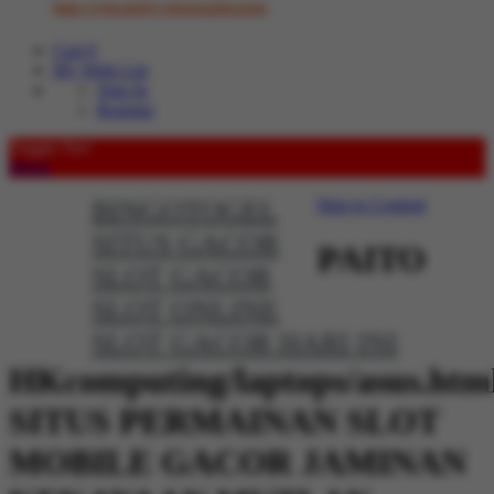
https://rebrand.ly/whatsappbosstoto
Cart
0
My Wish List
Sign In
Register
Toggle Nav
Menu
BINGOTOGEL
Skip to Content
SITUS GACOR
PAITO
SLOT GACOR
SLOT ONLINE
SLOT GACOR HARI INI
HKcomputing/laptops/asus.htm
SITUS PERMAINAN SLOT
MOBILE GACOR JAMINAN