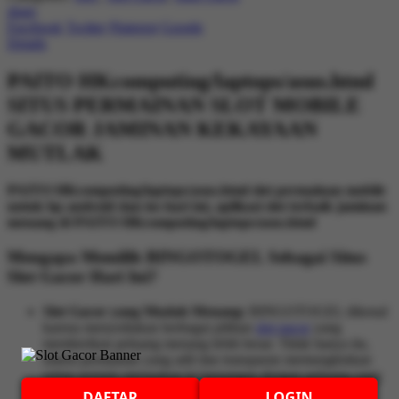
share
Facebook
Twitter
Pinterest
Google
Details
PAITO HKcomputing/laptops/asus.html
SITUS PERMAINAN SLOT MOBILE
GACOR JAMINAN KEKAYAAN
MUTLAK
PAITO HKcomputing/laptops/asus.html slot permainan mobile
untuk hp android dan ios hari ini, aplikasi slot terbaik jaminan
menang di PAITO HKcomputing/laptops/asus.html
Mengapa Memilih BINGOTOGEL Sebagai Situs
Slot Gacor Hari Ini?
Slot Gacor yang Mudah Menang:
BINGOTOGEL dikenal
karena menyediakan berbagai pilihan
slot gacor
yang
memberikan peluang menang lebih besar. Tidak hanya itu,
sistem permainan yang adil dan transparan memungkinkan
setiap pemain merasakan kemenangan dengan peluang yang
wajar.
DAFTAR
LOGIN