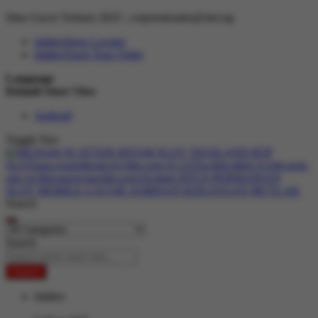
Situs Gacor Terbaru 2025 :
corporatesales@slot.ng
hidden
Store Locator
hidden
Track Your Order
Language
Default Store View
Android
Toggle Nav
Search
Search
Search
hidden