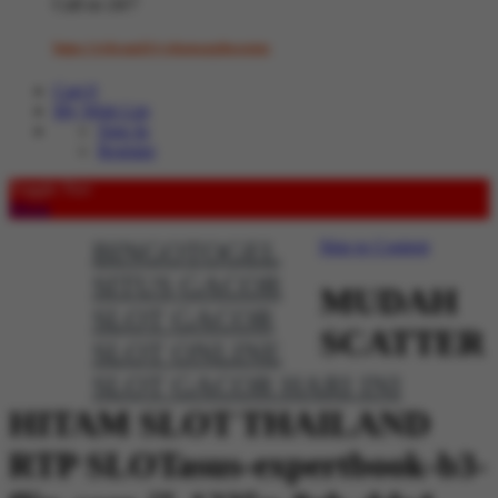
Call us 24/7
https://rebrand.ly/whatsappbosstoto
Cart
0
My Wish List
Sign In
Register
Toggle Nav
Menu
BINGOTOGEL
Skip to Content
SITUS GACOR
MUDAH
SLOT GACOR
SCATTER
SLOT ONLINE
SLOT GACOR HARI INI
HITAM SLOT THAILAND
RTP SLOTasus-expertbook-b3-