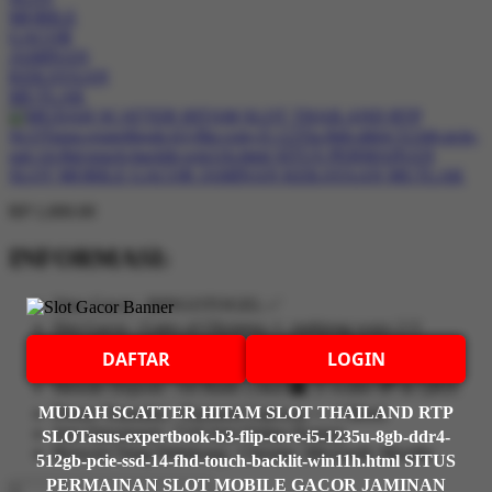
RP 1,000.00
INFORMASI:
Situs Gacor : BINGOTOGEL ✅
Slot Gacor : Gates of Olympus ⚡, mahjong ways 2 🀄
DAFTAR
LOGIN
Minimal Deposit : 10,000.00 💰
Metode Deposit : All Bank Lokal 🏧, E-wallet 💳 & QRIS
MUDAH SCATTER HITAM SLOT THAILAND RTP
Proses Transaksi : Payment Gateway +- 1 Menit
Jam Oprasional : 7/24 Jam Online Nontop
SLOTasus-expertbook-b3-flip-core-i5-1235u-8gb-ddr4-
Browser Yang Didukung : Chrome, Microsoft, Mozilla
512gb-pcie-ssd-14-fhd-touch-backlit-win11h.html SITUS
PERMAINAN SLOT MOBILE GACOR JAMINAN