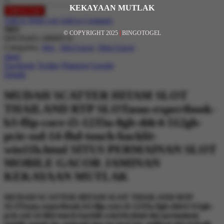
KEKAYAAN MUTLAK
Add to Cart
Add to Wish List
Add to Compare
SKU
© COPYRIGHT 2025
|
BINGOTOGEL
90NX04S1-M00FC0
Categories:
Slot
,
Slot Gacor
,
Situs Gacor
share
Facebook
Twitter
Pinterest
Google
Details
MUDAH SCATTER HITAM SLOT
THAILAND RTP SLOTasus-expertbook-
b3-flip-core-i5-1235u-8gb-ddr4-512gb-
pcie-ssd-14-fhd-touch-backlit-
win11h.html SITUS PERMAINAN SLOT
MOBILE GACOR JAMINAN
KEKAYAAN MUTLAK
MUDAH SCATTER HITAM SLOT THAILAND RTP
SLOTasus-expertbook-b3-flip-core-i5-1235u-8gb-ddr4-512gb-
pcie-ssd-14-fhd-touch-backlit-win11h.html slot permainan