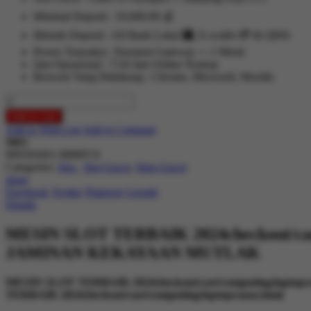
Minimal Deposit : 10,000.00 💰
Metode Deposit : All Bank Lokal 🏧, E-wallet 💳 & QRIS
Proses Transaksi : Payment Gateway +- 1 Menit
Jam Oprasional : 7/24 Jam Online Nontop
Browser Yang Didukung : Chrome, Microsoft, Mozilla
Add to Cart
Add to Wish List
Add to Compare
SKU
90NX04S1-M00FC0
Categories:
Slot
,
Slot Gacor
,
Situs Gacor
share
Facebook
Twitter
Pinterest
Google
Details
MESIN SLOT TERBAIK 2024checkout/ca
JAMINAN KEKAYAAN MUTLAK
MESIN SLOT TERBAIK 2024checkout/cart/computing/laptops/asus
TERBAIK 2024checkout/cart/computing/laptops/asus.html