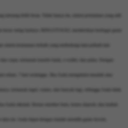
 menang lebih besar. Tidak hanya itu, sistem permainan yang adil
an besar setiap harinya. BINGOTOGEL memberikan berbagai game
sistem keamanan terbaik yang melindungi data pribadi dan
epat, termasuk transfer bank, e-wallet, dan pulsa. Dengan
 sehari, 7 hari seminggu. Jika Anda mengalami masalah atau
a, termasuk togel, casino, dan banyak lagi, sehingga Anda tidak
 Anda nikmati. Bonus member baru, bonus deposit, dan hadiah
situs ini. Anda dapat dengan mudah memilih game favorit,