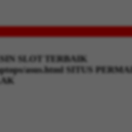
COR
SLOT GACOR
SLOT O
SIN SLOT TERBAIK
g/laptops/asus.html SITUS P
LAK