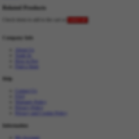
Related Products
Check items to add to the cart or
select all
Company Info
About Us
Trade In
How to Pay
Find a Store
Help
Contact Us
FAQ
Warranty Policy
Privacy Policy
Privacy and Cookie Policy
Information
My Account