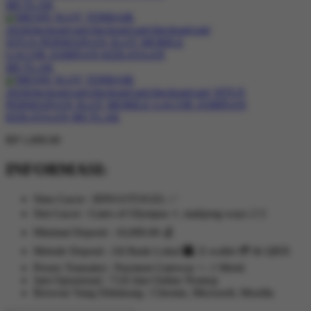
RP 1,000.00
INFORMASI:
Situs Gacor : BINGOTOGEL ✅
Slot Gacor : Gates of Olympus ⚡, mahjong ways 2 🀄
Minimal Deposit : 10,000.00 💰
Metode Deposit : All Bank Lokal 🏧, E-wallet 💳 & QRIS
Proses Transaksi : Payment Gateway +- 1 Menit
Jam Oprasional : 7/24 Jam Online Nontop
Browser Yang Didukung : Chrome, Microsoft, Mozilla