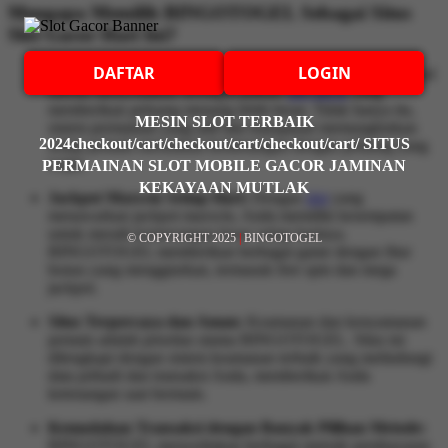
Mengapa Memilih BINGOTOGEL Sebagai Situs
Slot Gacor Hari Ini?
DAFTAR
LOGIN
Slot Gacor yang Mudah Menang:
BINGOTOGEL dikenal
karena menyediakan berbagai pilihan
slot gacor
yang
memberikan peluang menang lebih besar. Tidak hanya itu,
MESIN SLOT TERBAIK
sistem permainan yang adil dan transparan memungkinkan
2024checkout/cart/checkout/cart/checkout/cart/ SITUS
setiap pemain merasakan kemenangan dengan peluang yang
wajar.
PERMAINAN SLOT MOBILE GACOR JAMINAN
KEKAYAAN MUTLAK
Jackpot Maxwin Setiap Hari:
Dengan
slot
yang
menawarkan jackpot maxwin, Anda memiliki kesempatan
untuk meraih kemenangan besar setiap harinya.
© COPYRIGHT 2025
|
BINGOTOGEL
BINGOTOGEL memberikan berbagai game dengan fitur
bonus yang menggiurkan, termasuk free spin dan mega
jackpot.
Situs Terpercaya dan Aman:
Keamanan dan kenyamanan
pemain adalah prioritas utama BINGOTOGEL. Situs ini
dilengkapi dengan sistem keamanan terbaik yang melindungi
data pribadi dan transaksi Anda, memberikan Anda
ketenangan saat bermain.
Kemudahan Transaksi dengan Banyak Pilihan Metode:
BINGOTOGEL menyediakan berbagai metode pembayaran