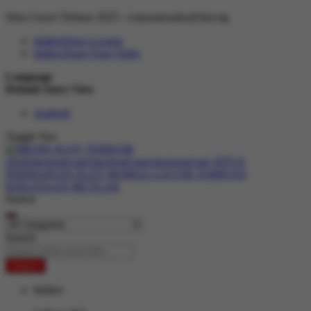
Situs Gacor Terbaru 2025 :
corporatesales@slot.ng
hidden
Store Locator
hidden
Track Your Order
Language
Default Store View
Android
Toggle Nav
Search
Search
Search
hidden