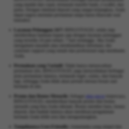
yang mudah dan cepat, termasuk transfer bank, e-wallet, dan
pulsa. Dengan minimal deposit yang sangat terjangkau, Anda
dapat segera memulai permainan tanpa harus khawatir soal
transaksi.
Layanan Pelanggan 24/7:
BINGOTOGEL selalu siap
memberikan bantuan kapan saja dengan layanan pelanggan
yang tersedia 24 jam sehari, 7 hari seminggu. Jika Anda
mengalami masalah atau membutuhkan informasi, tim
customer support yang ramah dan profesional siap membantu
Anda.
Permainan yang Variatif:
Tidak hanya menawarkan
permainan slot, BINGOTOGEL juga menyediakan berbagai
jenis permainan lainnya, termasuk togel, casino, dan banyak
lagi, sehingga Anda tidak akan pernah merasa bosan saat
bermain di sini.
Promo dan Bonus Menarik:
Sebagai
situs gacor
terpercaya,
BINGOTOGEL memberikan banyak promo dan bonus
menarik yang bisa Anda nikmati. Bonus member baru, bonus
deposit, dan hadiah lainnya akan membuat pengalaman
bermain Anda lebih seru dan menguntungkan.
Tampilannya User-Friendly:
Antarmuka yang simpel dan