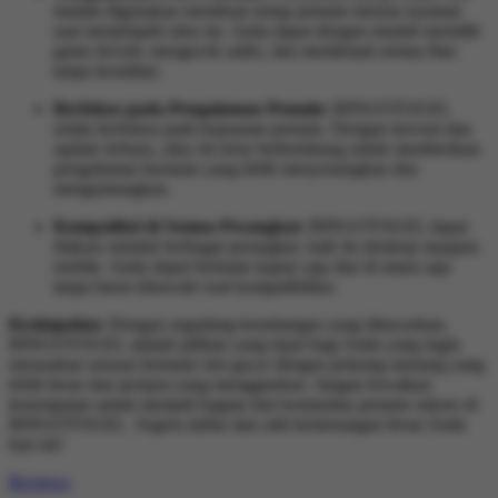
mudah digunakan membuat setiap pemain merasa nyaman
saat menjelajahi situs ini. Anda dapat dengan mudah memilih
game favorit, mengecek saldo, dan menikmati semua fitur
tanpa kesulitan.
Berfokus pada Pengalaman Pemain:
BINGOTOGEL
selalu berfokus pada kepuasan pemain. Dengan inovasi dan
update terbaru, situs ini terus berkembang untuk memberikan
pengalaman bermain yang lebih menyenangkan dan
menguntungkan.
Kompatibel di Semua Perangkat:
BINGOTOGEL dapat
diakses melalui berbagai perangkat, baik itu desktop maupun
mobile. Anda dapat bermain kapan saja dan di mana saja
tanpa harus khawatir soal kompatibilitas.
Kesimpulan:
Dengan segudang keuntungan yang ditawarkan,
BINGOTOGEL adalah pilihan yang tepat bagi Anda yang ingin
merasakan sensasi bermain slot gacor dengan peluang menang yang
lebih besar dan jackpot yang menggiurkan. Jangan lewatkan
kesempatan untuk menjadi bagian dari komunitas pemain sukses di
BINGOTOGEL. Segera daftar dan raih kemenangan besar Anda
hari ini!
Reviews