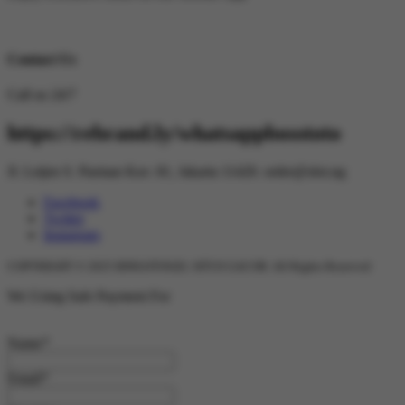
Contact Us
Call us 24/7
https://rebrand.ly/whatsappbosstoto
Jl. Letjen S. Parman Kav. 81, Jakarta 11420.
order@slot.ng
Facebook
Twitter
Instagram
COPYRIGHT © 2025 BINGOTOGEL SITUS GACOR. All Rights Reserved
We Using Safe Payment For
Name
*
Email
*