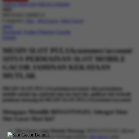
Add to Wish List
Add to Compare
SKU
90NX04S1-M00FC0
Categories:
Slot
,
Slot Gacor
,
Situs Gacor
share
Facebook
Twitter
Pinterest
Google
Details
MESIN SLOT PULSAcustomer/account/
SITUS PERMAINAN SLOT MOBILE
GACOR JAMINAN KEKAYAAN
MUTLAK
MESIN SLOT PULSAcustomer/account/ slot permainan
mobile untuk hp android dan ios hari ini, aplikasi slot terbaik
jaminan menang di MESIN SLOT PULSAcustomer/account/
Mengapa Memilih BINGOTOGEL Sebagai Situs
Slot Gacor Hari Ini?
Slot Gacor yang Mudah Menang:
BINGOTOGEL dikenal
karena menyediakan berbagai pilihan
slot gacor
yang