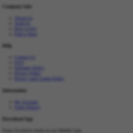
Company Info
About Us
Trade In
How to Pay
Find a Store
Help
Contact Us
FAQ
Warranty Policy
Privacy Policy
Privacy and Cookie Policy
Information
My Account
Order History
Download App
Enjoy Exclusive deals on our Mobile App