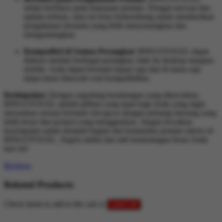
selalu berfokus pada kepuasan pemain. Dengan inovasi dan
update terbaru, situs ini terus berkembang untuk memberikan
pengalaman bermain yang lebih menyenangkan dan
menguntungkan.
Kompatibel di Semua Perangkat:
BINGOTOGEL dapat
diakses melalui berbagai perangkat, baik itu desktop maupun
mobile. Anda dapat bermain kapan saja dan di mana saja
tanpa harus khawatir soal kompatibilitas.
Kesimpulan:
Dengan segudang keuntungan yang ditawarkan,
BINGOTOGEL adalah pilihan yang tepat bagi Anda yang ingin
merasakan sensasi bermain slot gacor dengan peluang menang yang
lebih besar dan jackpot yang menggiurkan. Jangan lewatkan
kesempatan untuk menjadi bagian dari komunitas pemain sukses di
BINGOTOGEL. Segera daftar dan raih kemenangan besar Anda
hari ini!
Reviews
Related Products
Check items to add to the cart or
select all