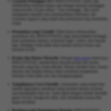
Layanan Pelanggan 24/7:
BINGOTOGEL selalu siap
memberikan bantuan kapan saja dengan layanan pelanggan
yang tersedia 24 jam sehari, 7 hari seminggu. Jika Anda
mengalami masalah atau membutuhkan informasi, tim
customer support yang ramah dan profesional siap membantu
Anda.
Permainan yang Variatif:
Tidak hanya menawarkan
permainan slot, BINGOTOGEL juga menyediakan berbagai
jenis permainan lainnya, termasuk togel, casino, dan banyak
lagi, sehingga Anda tidak akan pernah merasa bosan saat
bermain di sini.
Promo dan Bonus Menarik:
Sebagai
situs gacor
terpercaya,
BINGOTOGEL memberikan banyak promo dan bonus
menarik yang bisa Anda nikmati. Bonus member baru, bonus
deposit, dan hadiah lainnya akan membuat pengalaman
bermain Anda lebih seru dan menguntungkan.
Tampilannya User-Friendly:
Antarmuka yang simpel dan
mudah digunakan membuat setiap pemain merasa nyaman
saat menjelajahi situs ini. Anda dapat dengan mudah memilih
game favorit, mengecek saldo, dan menikmati semua fitur
tanpa kesulitan.
Berfokus pada Pengalaman Pemain:
BINGOTOGEL