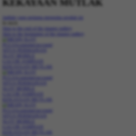
KEKAYAAN MUTLAK
Jadilah yang pertama mengulas produk ini
In stock
Skip to the end of the images gallery
Skip to the beginning of the images gallery