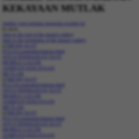
KEKAYAAN MUTLAK
Jadilah yang pertama mengulas produk ini
In stock
Skip to the end of the images gallery
Skip to the beginning of the images gallery