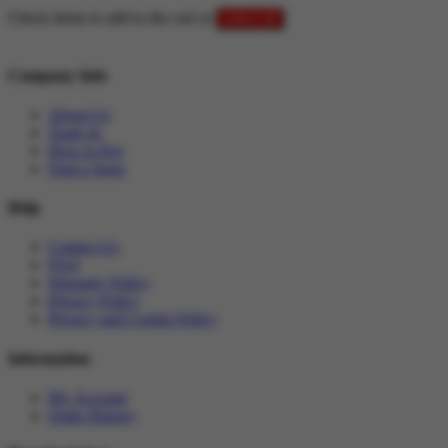
Check items to add to the cart or
select all
Company Info
About Us
Trade In
How to Pay
Find a Store
Help
Contact Us
FAQ
Warranty Policy
Privacy Policy
Privacy and Cookie Policy
Information
My Account
Order History