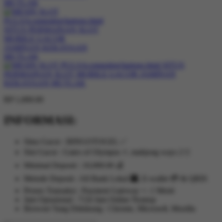
RP 1,000.00
INFORMASI:
Situs Gacor : BINGOTOGEL ✅
Slot Gacor : Gates of Olympus ⚡, mahjong ways 2 🀄
Minimal Deposit : 10,000.00 💰
Metode Deposit : All Bank Lokal 🏧, E-wallet 💳 & QRIS
Proses Transaksi : Payment Gateway +- 1 Menit
Jam Oprasional : 7/24 Jam Online Nontop
Browser Yang Didukung : Chrome, Microsoft, Mozilla