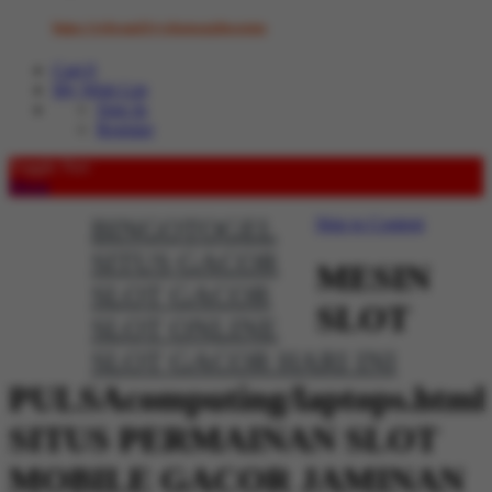
https://rebrand.ly/whatsappbosstoto
Cart
0
My Wish List
Sign In
Register
Toggle Nav
Menu
BINGOTOGEL
Skip to Content
SITUS GACOR
MESIN
SLOT GACOR
SLOT
SLOT ONLINE
SLOT GACOR HARI INI
PULSAcomputing/laptops.html
SITUS PERMAINAN SLOT
MOBILE GACOR JAMINAN