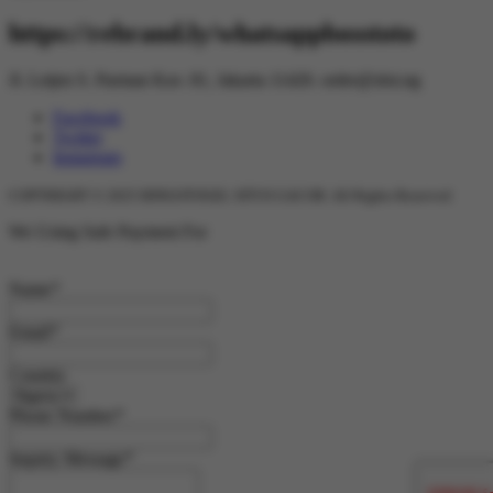
https://rebrand.ly/whatsappbosstoto
Jl. Letjen S. Parman Kav. 81, Jakarta 11420.
order@slot.ng
Facebook
Twitter
Instagram
COPYRIGHT © 2025 BINGOTOGEL SITUS GACOR. All Rights Reserved
We Using Safe Payment For
Name
*
Email
*
Country
Phone Number
*
Inquiry Message
*