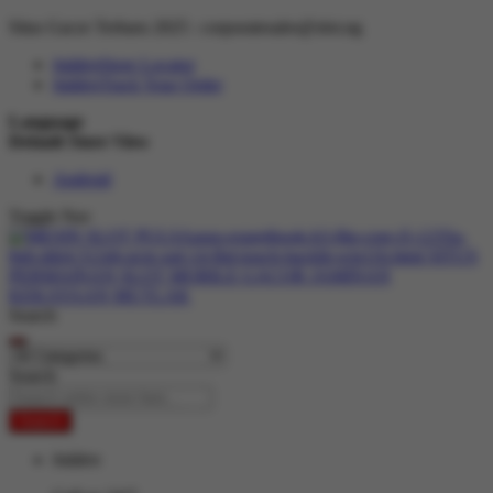
Situs Gacor Terbaru 2025 :
corporatesales@slot.ng
hidden
Store Locator
hidden
Track Your Order
Language
Default Store View
Android
Toggle Nav
Search
Search
Search
hidden