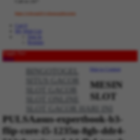
Call us 24/7
https://rebrand.ly/whatsappbosstoto
Cart
0
My Wish List
Sign In
Register
Toggle Nav
Menu
BINGOTOGEL
Skip to Content
SITUS GACOR
MESIN
SLOT GACOR
SLOT
SLOT ONLINE
SLOT GACOR HARI INI
PULSAasus-expertbook-b3-
flip-core-i5-1235u-8gb-ddr4-