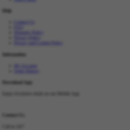
Help
Contact Us
FAQ
Warranty Policy
Privacy Policy
Privacy and Cookie Policy
Information
My Account
Order History
Download App
Enjoy Exclusive deals on our Mobile App
Contact Us
Call us 24/7