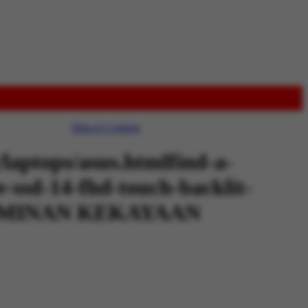
NLINE
Skip to Content
tops/asus.htmlfind-a-
e-ssd-14-fhd-touch-backlit-
JAMINAN KEKAYAAN