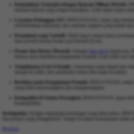
Kemudahan Transaksi dengan Banyak Pilihan Metode:
BI
minimal deposit yang sangat terjangkau, Anda dapat segera mem
Layanan Pelanggan 24/7:
BINGOTOGEL selalu siap memberika
membutuhkan informasi, tim customer support yang ramah dan
Permainan yang Variatif:
Tidak hanya menawarkan permainan
akan pernah merasa bosan saat bermain di sini.
Promo dan Bonus Menarik:
Sebagai
situs gacor
terpercaya,
lainnya akan membuat pengalaman bermain Anda lebih seru d
Tampilannya User-Friendly:
Antarmuka yang simpel dan mud
mengecek saldo, dan menikmati semua fitur tanpa kesulitan.
Berfokus pada Pengalaman Pemain:
BINGOTOGEL selalu ber
yang lebih menyenangkan dan menguntungkan.
Kompatibel di Semua Perangkat:
BINGOTOGEL dapat diakses 
kompatibilitas.
Kesimpulan:
Dengan segudang keuntungan yang ditawarkan, BINGOTO
dan jackpot yang menggiurkan. Jangan lewatkan kesempatan untuk m
Reviews