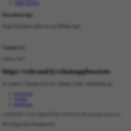
Order History
Download App
Enjoy Exclusive deals on our Mobile App
Contact Us
Call us 24/7
https://rebrand.ly/whatsappbosstoto
Jl. Letjen S. Parman Kav. 81, Jakarta 11420.
order@slot.ng
Facebook
Twitter
Instagram
COPYRIGHT © 2025 BINGOTOGEL SITUS GACOR. All Rights Reserved
We Using Safe Payment For