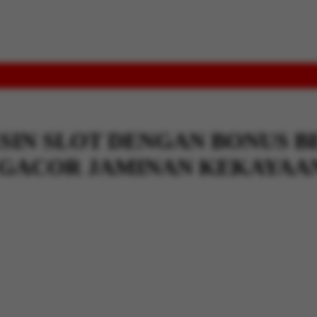
COR
SLOT GACOR
SLOT O
SIN SLOT DENGAN BONUS BESA
 GACOR JAMINAN KEKAYAA