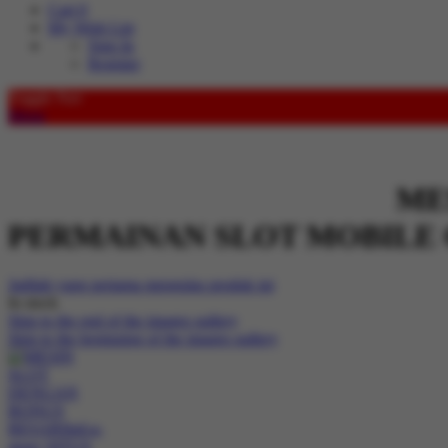
Cart
0
My Wish List
Sign In
Register
Toggle Nav
Menu
BINGOTOGEL
SITUS GA
SLOT GACOR HARI INI
ME
PERMAINAN SLOT MOBILE
Jadilah yang pertama mengulas produk ini
In stock
Skip to the end of the images gallery
Skip to the beginning of the images gallery