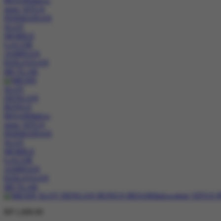
RP 1,000.00