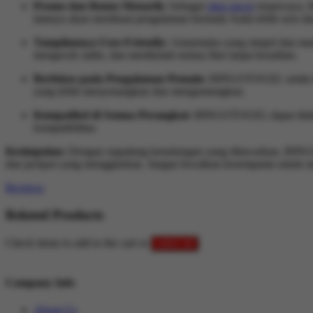
Promo dan Bonus Menarik:
Sebagai
situs gacor
terpercaya,
lainnya akan membuat pengalaman bermain Anda lebih seru d
Tampilannya User-Friendly:
Antarmuka yang simpel dan mud
mengecek saldo, dan menikmati semua fitur tanpa kesulitan.
Berfokus pada Pengalaman Pemain:
BINGOTOGEL selalu ber
yang lebih menyenangkan dan menguntungkan.
Kompatibel di Semua Perangkat:
BINGOTOGEL dapat diakses 
kompatibilitas.
Kesimpulan:
Dengan segudang keuntungan yang ditawarkan, BINGOTO
dan jackpot yang menggiurkan. Jangan lewatkan kesempatan untuk m
Reviews
Related Products
Check items to add to the cart or
select all
Company Info
About Us