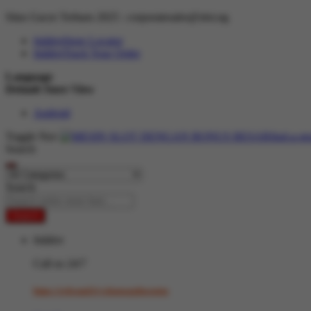
Situs Gacor Terbaru 2025 :
corporatesales@slot.ng
hidden
Store Locator
hidden
Track Your Order
Language
Default Store View
Android
Toggle Nav
Search
Search
Search
hidden
Call us 24/7
https://rebrand.ly/whatsappbosstoto