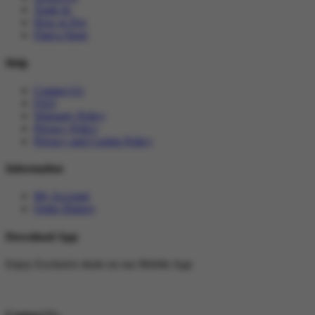
Trade In
How to Pay
Find a Store
Help
Contact Us
FAQ
Warranty Policy
Privacy Policy
Privacy and Cookie Policy
Information
My Account
Order History
Download App
Enjoy Exclusive deals on our Mobile App