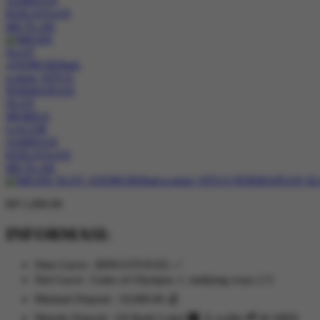
RP 1,000.00
INFORMASI:
Situs Gacor : BINGOTOGEL ✅
Slot Gacor : Gates of Olympus ⚡, mahjong ways 2 🀄
Minimal Deposit : 10,000.00 💰
Metode Deposit : All Bank Lokal 🏧, E-wallet 💳 & QRIS