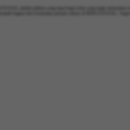
GEL adalah pilihan yang tepat bagi Anda yang ingin merasakan sens
enjadi bagian dari komunitas pemain sukses di BINGOTOGEL. Segera d