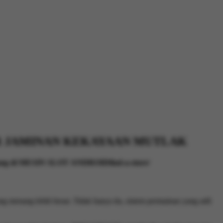
COR JAMINAN KEKAYAAN MUTLAK
menang di MESIN SLOT ANDROIDfind-a-store/
 menang lebih besar. Tidak hanya itu, sistem permainan yang adil