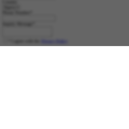
Country
Phone Number
*
Inquiry Message
*
*
I agree with the
Privacy Policy