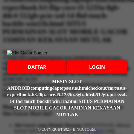
expertbook-b3-flip-core-i5-1235u-8gb-
ddr4-512gb-pcie-ssd-14-fhd-touch-
backlit-win11h.html SITUS
PERMAINAN SLOT MOBILE GACOR
JAMINAN KEKAYAAN MUTLAK
MESIN SLOT
ANDROIDcomputing/laptops/asus.htmlcheckout/cart/asus-
expertbook-b3-flip-core-i5-1235u-8gb-ddr4-512gb-pcie-ssd-14-
DAFTAR
LOGIN
fhd-touch-backlit-win11h.html slot permainan mobile untuk hp
android dan ios hari ini, aplikasi slot terbaik jaminan menang
di MESIN SLOT
MESIN SLOT
ANDROIDcomputing/laptops/asus.htmlcheckout/cart/asus-
ANDROIDcomputing/laptops/asus.htmlcheckout/cart/asus-
expertbook-b3-flip-core-i5-1235u-8gb-ddr4-512gb-pcie-ssd-14-
expertbook-b3-flip-core-i5-1235u-8gb-ddr4-512gb-pcie-ssd-
fhd-touch-backlit-win11h.html
14-fhd-touch-backlit-win11h.html SITUS PERMAINAN
Mengapa Memilih BINGOTOGEL Sebagai Situs
SLOT MOBILE GACOR JAMINAN KEKAYAAN
Slot Gacor Hari Ini?
MUTLAK
Slot Gacor yang Mudah Menang:
BINGOTOGEL dikenal
© COPYRIGHT 2025
|
BINGOTOGEL
karena menyediakan berbagai pilihan
slot gacor
yang