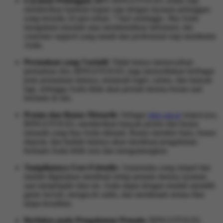
Layanan Pelanggan 24/7:
BINGOTOGEL selalu siap
memberikan bantuan kapan saja dengan layanan pelanggan
yang tersedia 24 jam sehari, 7 hari seminggu. Jika Anda
mengalami masalah atau membutuhkan informasi, tim
customer support yang ramah dan profesional siap membantu
Anda.
Permainan yang Variatif:
Tidak hanya menawarkan
permainan slot, BINGOTOGEL juga menyediakan berbagai
jenis permainan lainnya, termasuk togel, casino, dan banyak
lagi, sehingga Anda tidak akan pernah merasa bosan saat
bermain di sini.
Promo dan Bonus Menarik:
Sebagai
situs gacor
terpercaya,
BINGOTOGEL memberikan banyak promo dan bonus
menarik yang bisa Anda nikmati. Bonus member baru, bonus
deposit, dan hadiah lainnya akan membuat pengalaman
bermain Anda lebih seru dan menguntungkan.
Tampilannya User-Friendly:
Antarmuka yang simpel dan
mudah digunakan membuat setiap pemain merasa nyaman
saat menjelajahi situs ini. Anda dapat dengan mudah memilih
game favorit, mengecek saldo, dan menikmati semua fitur
tanpa kesulitan.
Berfokus pada Pengalaman Pemain:
BINGOTOGEL