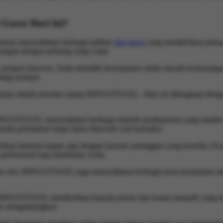
Gacor Hari Ini?
ena menyediakan berbagai pilihan
slot gacor
yang memberikan peluang
angan dengan peluang yang wajar.
jackpot maxwin, Anda memiliki kesempatan untuk meraih kemenang
mega jackpot.
n adalah prioritas utama BINGOTOGEL. Situs ini dilengkapi dengan 
NGOTOGEL menyediakan berbagai metode pembayaran yang mudah dan c
ulai permainan tanpa harus khawatir soal transaksi.
n bantuan kapan saja dengan layanan pelanggan yang tersedia 24 jam
 profesional siap membantu Anda.
 slot, BINGOTOGEL juga menyediakan berbagai jenis permainan lainny
 BINGOTOGEL memberikan banyak promo dan bonus menarik yang bisa
an menguntungkan.