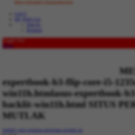
https://rebrand.ly/whatsappbosstoto
Cart
0
My Wish List
Sign In
Register
Toggle Nav
Menu
BINGOTOGEL
SITUS GA
SLOT GACOR HARI INI
MES
expertbook-b3-flip-core-i5-123
win11h.htmlasus-expertbook-b3-
backlit-win11h.html SIT
MUTLAK
Jadilah yang pertama mengulas produk ini