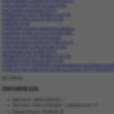
RP 1,000.00
INFORMASI:
Situs Gacor : BINGOTOGEL ✅
Slot Gacor : Gates of Olympus ⚡, mahjong ways 2 🀄
Minimal Deposit : 10,000.00 💰