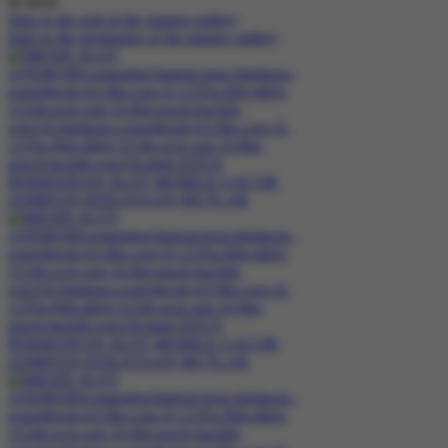
In stock
Skip to the end of the images gallery
Skip to the beginning of the images gallery