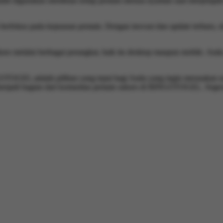
ah digunakan membuat setiap pemain merasa nyaman saat menjelajahi 
fokus pada kepuasan pemain. Dengan inovasi dan update terbaru, si
melalui berbagai perangkat, baik itu desktop maupun mobile. Anda d
GEL adalah pilihan yang tepat bagi Anda yang ingin merasakan sens
enjadi bagian dari komunitas pemain sukses di BINGOTOGEL. Segera d