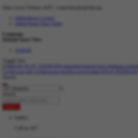
Situs Gacor Terbaru 2025 :
corporatesales@slot.ng
hidden
Store Locator
hidden
Track Your Order
Language
Default Store View
Android
Toggle Nav
Search
Search
Search
hidden
Call us 24/7