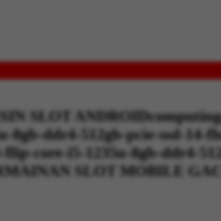
COR
SLOT GACOR
SLOT O
IN SLOT ANDROIDcomputing/la
5u-8gb-ddr4-512gb-pcie-ssd-14-fh
flip-core-i5-1235u-8gb-ddr4-512
US PERMAINAN SLOT MOBILE 