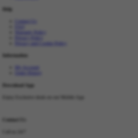
Help
Contact Us
FAQ
Warranty Policy
Privacy Policy
Privacy and Cookie Policy
Information
My Account
Order History
Download App
Enjoy Exclusive deals on our Mobile App
Contact Us
Call us 24/7