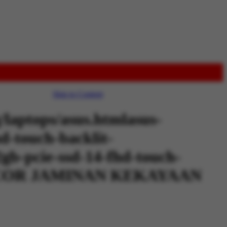
NLINE
Skip to Content
ptops/asus.htmlasus-
d-touch-backlit-
gb-pcie-ssd-14-fhd-touch-
GACOR JAMINAN KEKAYAAN