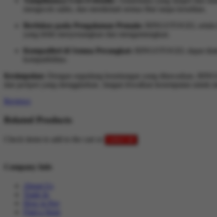
Tampilannya User-Friendly:
Antarmuka yang simpel dan mud
mengecek saldo, dan menikmati semua fitur tanpa kesulitan.
Berfokus pada Pengalaman Pemain:
BINGOTOGEL selalu ber
yang lebih menyenangkan dan menguntungkan.
Kompatibel di Semua Perangkat:
BINGOTOGEL dapat diakses 
kompatibilitas.
Kesimpulan:
Dengan segudang keuntungan yang ditawarkan, BINGOTO
dan jackpot yang menggiurkan. Jangan lewatkan kesempatan untuk m
Reviews
Related Products
Check items to add to the cart or
select all
Company Info
About Us
Trade In
How to Pay
Find a Store