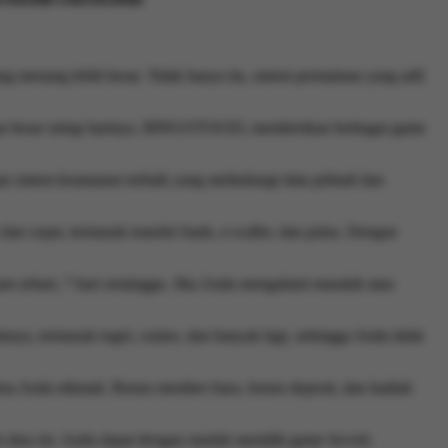
 menang lebih besar. Tidak hanya itu, sistem permainan yang adil
an besar setiap harinya. BINGOTOGEL memberikan berbagai game
sistem keamanan terbaik yang melindungi data pribadi dan
epat, termasuk transfer bank, e-wallet, dan pulsa. Dengan
 sehari, 7 hari seminggu. Jika Anda mengalami masalah atau
a, termasuk togel, casino, dan banyak lagi, sehingga Anda tidak
 Anda nikmati. Bonus member baru, bonus deposit, dan hadiah
situs ini. Anda dapat dengan mudah memilih game favorit,