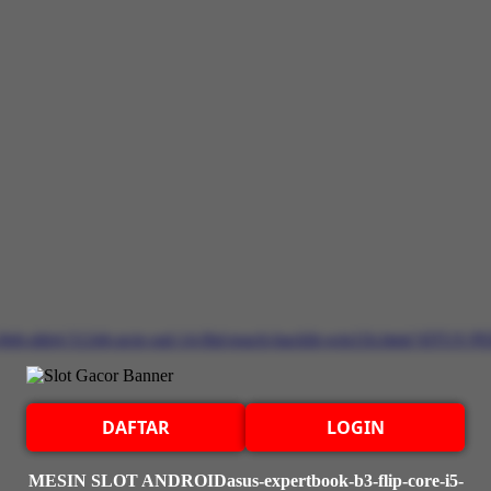
DAFTAR
LOGIN
MESIN SLOT ANDROIDasus-expertbook-b3-flip-core-i5-