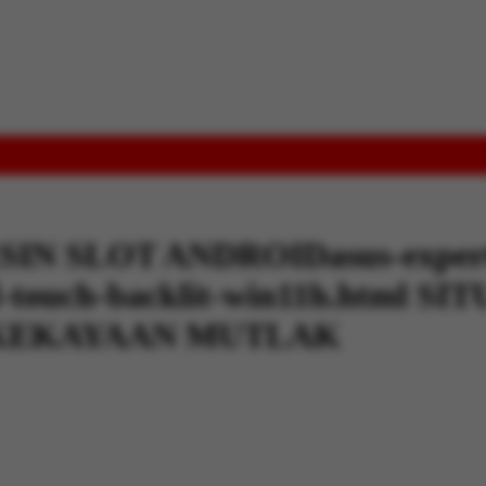
COR
SLOT GACOR
SLOT O
IN SLOT ANDROIDasus-expertbo
fhd-touch-backlit-win11h.html
KEKAYAAN MUTLAK