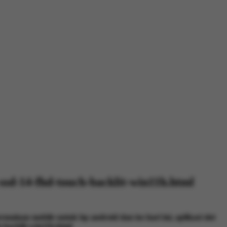
d-14-fhd-touch-backlit-win11h.html
inan mobile untuk hp android dan ios hari ini, aplikasi slot
-backlit-win11h.html