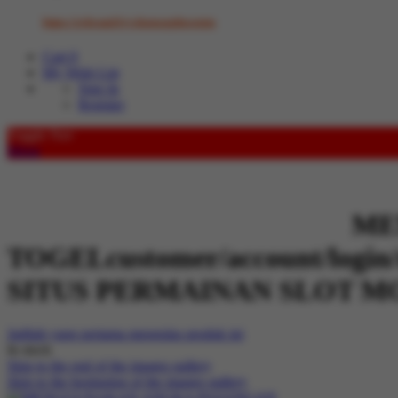
https://rebrand.ly/whatsappbosstoto
Cart
0
My Wish List
Sign In
Register
Toggle Nav
Menu
BINGOTOGEL
SITUS GA
SLOT GACOR HARI INI
ME
TOGELcustomer/account/lo
SITUS PERMAINAN SLOT 
Jadilah yang pertama mengulas produk ini
In stock
Skip to the end of the images gallery
Skip to the beginning of the images gallery