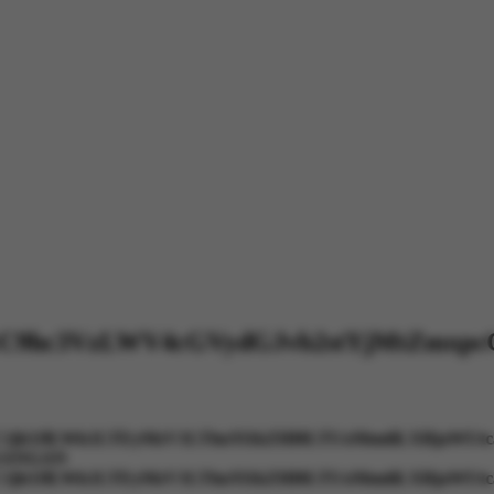
BocC9hc3VzLWV4cGVydGJvb2stYjMtZmx
pcC1jb3JlLWk1LTEyMzV1LThnYi1kZHI0LTUxMmdiLXBjaWUtc
PASANGAN
pcC1jb3JlLWk1LTEyMzV1LThnYi1kZHI0LTUxMmdiLXBjaWUtc