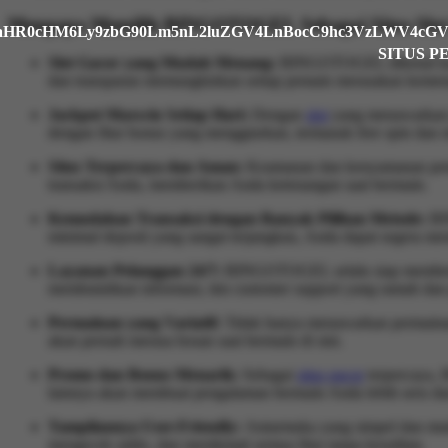
Mengapa Memilih BINGOTOGEL Sebagai Situs Slot 
ferer/aHR0cHM6Ly9zbG90Lm5nL2luZGV4LnBocC9hc3VzLWV4
SITUS 
Slot Gacor yang Mudah Menang:
BINGOTOGEL dikenal kar
dan transparan memungkinkan setiap pemain merasakan kemen
Jackpot Maxwin Setiap Hari:
Dengan
slot
yang menawarkan 
dengan fitur bonus yang menggiurkan, termasuk free spin dan 
Situs Terpercaya dan Aman:
Keamanan dan kenyamanan pemai
transaksi Anda, memberikan Anda ketenangan saat bermain.
Kemudahan Transaksi dengan Banyak Pilihan Metode:
BI
minimal deposit yang sangat terjangkau, Anda dapat segera mem
Layanan Pelanggan 24/7:
BINGOTOGEL selalu siap memberika
membutuhkan informasi, tim customer support yang ramah dan
Permainan yang Variatif:
Tidak hanya menawarkan permainan
akan pernah merasa bosan saat bermain di sini.
Promo dan Bonus Menarik:
Sebagai
situs gacor
terpercaya,
lainnya akan membuat pengalaman bermain Anda lebih seru d
Tampilannya User-Friendly:
Antarmuka yang simpel dan mud
mengecek saldo, dan menikmati semua fitur tanpa kesulitan.