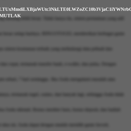
I0LTUxMmdiLXBjaWUtc3NkLTE0LWZoZC10b3VjaC1iYWNrbGl0
 MUTLAK
 menang lebih besar. Tidak hanya itu, sistem permainan yang adil
an besar setiap harinya. BINGOTOGEL memberikan berbagai game
sistem keamanan terbaik yang melindungi data pribadi dan
epat, termasuk transfer bank, e-wallet, dan pulsa. Dengan
 sehari, 7 hari seminggu. Jika Anda mengalami masalah atau
a, termasuk togel, casino, dan banyak lagi, sehingga Anda tidak
 Anda nikmati. Bonus member baru, bonus deposit, dan hadiah
situs ini. Anda dapat dengan mudah memilih game favorit,