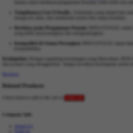
lainnya akan membuat pengalaman bermain Anda lebih seru d
Tampilannya User-Friendly:
Antarmuka yang simpel dan mud
mengecek saldo, dan menikmati semua fitur tanpa kesulitan.
Berfokus pada Pengalaman Pemain:
BINGOTOGEL selalu ber
yang lebih menyenangkan dan menguntungkan.
Kompatibel di Semua Perangkat:
BINGOTOGEL dapat diakses 
kompatibilitas.
Kesimpulan:
Dengan segudang keuntungan yang ditawarkan, BINGOTO
dan jackpot yang menggiurkan. Jangan lewatkan kesempatan untuk m
Reviews
Related Products
Check items to add to the cart or
select all
Company Info
About Us
Trade In