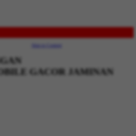
NLINE
Skip to Content
NGAN
 MOBILE GACOR JAMINAN