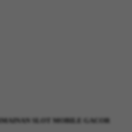
PERMAINAN SLOT MOBILE GACOR