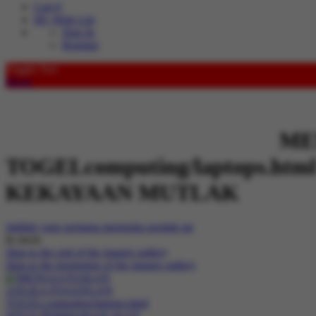
Cart
0
My Wish List
Sign In
Register
Toggle Nav
Menu
BINGOTOGEL
SITUS GA
SLOT GACOR HARI INI
ME
TOGELcomputing/laptops.h
KEKAYAAN MUTLAK
Jadilah yang pertama mengulas produk ini
In stock
Skip to the end of the images gallery
Skip to the beginning of the images gallery