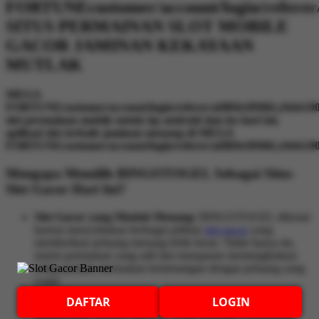
FORTUNEcustomer/account/login/re
SITUS PERMAINAN SLOT MOBILE
GACOR JAMINAN KEKAYAAN
MUTLAK
MEGA
FORTUNEcustomer/account/login/referer/aHR0cHM6Ly9
slot permainan mobile untuk hp android dan ios hari ini,
aplikasi slot terbaik jaminan menang di MEGA
FORTUNEcustomer/account/login/referer/aHR0cHM6Ly9
Mengapa Memilih BINGOTOGEL Sebagai Situs
Slot Gacor Hari Ini?
Slot Gacor yang Mudah Menang:
BINGOTOGEL dikenal
karena menyediakan berbagai pilihan
slot gacor
yang
memberikan peluang menang lebih besar. Tidak hanya itu,
sistem permainan yang adil dan transparan memungkinkan
setiap pemain merasakan kemenangan dengan peluang yang
wajar.
DAFTAR
LOGIN
Jackpot Maxwin Setiap Hari:
Dengan
slot
yang
menawarkan jackpot maxwin, Anda memiliki kesempatan