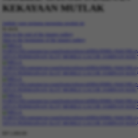
KEKAYAAN MUTLAK
Jadilah yang pertama mengulas produk ini
In stock
Skip to the end of the images gallery
Skip to the beginning of the images gallery
RP 1,000.00