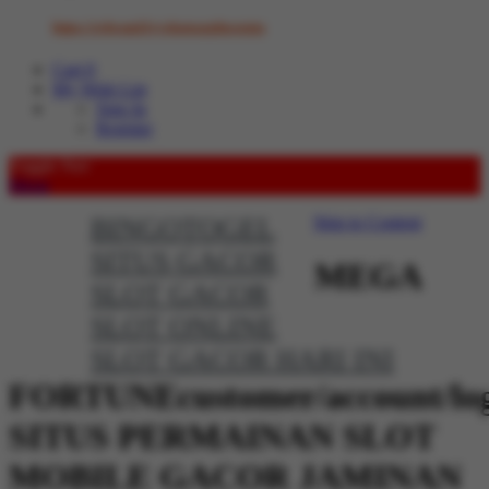
https://rebrand.ly/whatsappbosstoto
Cart
0
My Wish List
Sign In
Register
Toggle Nav
Menu
BINGOTOGEL
Skip to Content
SITUS GACOR
MEGA
SLOT GACOR
SLOT ONLINE
SLOT GACOR HARI INI
FORTUNEcustomer/account/
SITUS PERMAINAN SLOT
MOBILE GACOR JAMINAN