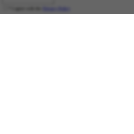
*
I agree with the
Privacy Policy