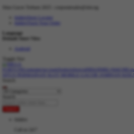
Situs Gacor Terbaru 2025 :
corporatesales@slot.ng
hidden
Store Locator
hidden
Track Your Order
Language
Default Store View
Android
Toggle Nav
Search
Search
Search
hidden
Call us 24/7