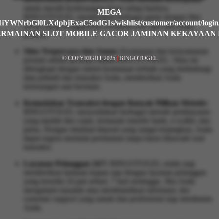
untuk meraih kemenangan besar setiap harinya.
MEGA
BINGOTOGEL memberikan berbagai game dengan fitur
WNrbGl0LXdpbjExaC5odG1s/wishlist/customer/account
bonus yang menggiurkan, termasuk free spin dan mega
PERMAINAN SLOT MOBILE GACOR JAMINAN KEKAYAAN
jackpot.
Situs Terpercaya dan Aman:
Keamanan dan kenyamanan
© COPYRIGHT 2025
|
BINGOTOGEL
pemain adalah prioritas utama BINGOTOGEL. Situs ini
dilengkapi dengan sistem keamanan terbaik yang melindungi
data pribadi dan transaksi Anda, memberikan Anda
ketenangan saat bermain.
Kemudahan Transaksi dengan Banyak Pilihan Metode:
BINGOTOGEL menyediakan berbagai metode pembayaran
yang mudah dan cepat, termasuk transfer bank, e-wallet, dan
pulsa. Dengan minimal deposit yang sangat terjangkau, Anda
dapat segera memulai permainan tanpa harus khawatir soal
transaksi.
Layanan Pelanggan 24/7:
BINGOTOGEL selalu siap
memberikan bantuan kapan saja dengan layanan pelanggan
yang tersedia 24 jam sehari, 7 hari seminggu. Jika Anda
mengalami masalah atau membutuhkan informasi, tim
customer support yang ramah dan profesional siap membantu
Anda.