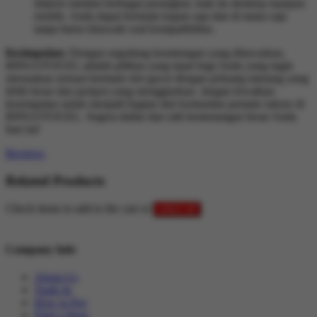
diakses melalui berbagai perangkat, baik itu desktop maupun
mobile. Anda dapat bermain kapan saja dan di mana saja
tanpa harus khawatir soal kompatibilitas.
Kesimpulan:
Dengan segudang keuntungan yang ditawarkan,
BINGOTOGEL adalah pilihan yang tepat bagi Anda yang ingin
merasakan sensasi bermain slot gacor dengan peluang menang yang
lebih besar dan jackpot yang menggiurkan. Jangan lewatkan
kesempatan untuk menjadi bagian dari komunitas pemain sukses di
BINGOTOGEL. Segera daftar dan raih kemenangan besar Anda
hari ini!
Reviews
Related Products
Check items to add to the cart or
select all
Company Info
About Us
Trade In
How to Pay
Find a Store