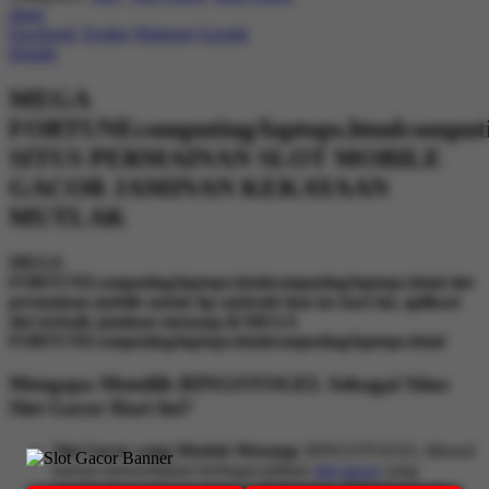
share
Facebook
Twitter
Pinterest
Google
Details
MEGA
FORTUNEcomputing/laptops.htmlcomputin
SITUS PERMAINAN SLOT MOBILE
GACOR JAMINAN KEKAYAAN
MUTLAK
MEGA
FORTUNEcomputing/laptops.htmlcomputing/laptops.html slot
permainan mobile untuk hp android dan ios hari ini, aplikasi
slot terbaik jaminan menang di MEGA
FORTUNEcomputing/laptops.htmlcomputing/laptops.html
Mengapa Memilih BINGOTOGEL Sebagai Situs
Slot Gacor Hari Ini?
Slot Gacor yang Mudah Menang:
BINGOTOGEL dikenal
karena menyediakan berbagai pilihan
slot gacor
yang