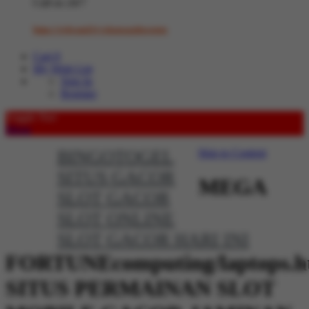
Call us 24/7
https://rebrand.ly/whatsappbosstoto
Cart
0
My Wish List
Sign In
Register
Toggle Nav
Menu
BINGOTOGEL
Skip to Content
SITUS GACOR
MEGA
SLOT GACOR
SLOT ONLINE
SLOT GACOR HARI INI
FORTUNEcomputing/laptops.ht
SITUS PERMAINAN SLOT