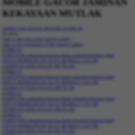
MOBILE GACOR JAMINAN
KEKAYAAN MUTLAK
Jadilah yang pertama mengulas produk ini
In stock
Skip to the end of the images gallery
Skip to the beginning of the images gallery